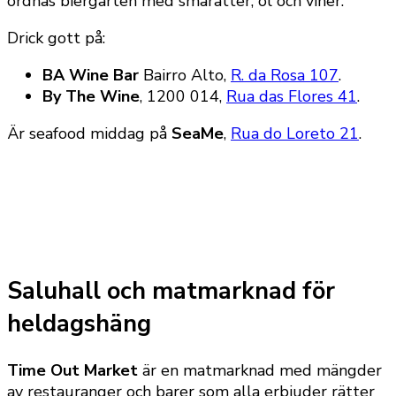
ordnas biergarten med smårätter, öl och viner.
Drick gott på:
BA Wine Bar
Bairro Alto,
R. da Rosa 107
.
By The Wine
, 1200 014,
Rua das Flores 41
.
Är seafood middag på
SeaMe
,
Rua do Loreto 21
.
Saluhall och matmarknad för
heldagshäng
Time Out Market
är en matmarknad med mängder
av restauranger och barer som alla erbjuder rätter