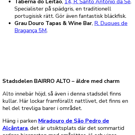
Taberna do Leitão
,
14, R. Santo António da Sé
.
Specialister på spädgris, en traditionell
portugisisk rätt. Gör även fantastisk bläckfisk.
Grau Douro Tapas & Wine Bar
,
R. Duques de
Bragança 5M
.
Stadsdelen BAIRRO ALTO – äldre med charm
Alto innebär höjd, så även i denna stadsdel finns
kullar. Här lockar framförallt nattlivet, det finns en
hel del trevliga barer i området.
Häng i parken
Miradouro de São Pedro de
Alcântara
, det är utsiktsplats där det sommartid