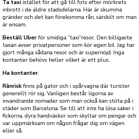
Ta taxi
istället för att gå till fots efter mörkrets
inbrott i de äldre stadsdelarna. Här är skumma
gränder och det kan förekomma rån, särskilt om man
är ensam.
Beställ Uber
för smidiga ”taxi”resor. Den billigaste
taxan avser privatpersoner som kör egen bil. Jag har
gjort många sådana resor och är supernöjd. Inga
kontanter behövs heller vilket är ett plus.
Ha kontanter
.
Rånrisk
finns på gator och i spårvagna där turister
generellt rör sig. Vanligen består ligorna av
invandrande nomader som man också kan stöta på i
städer som Barcelona. Se till att inte ha lösa saker i
fickorna, dyra handväskor som skyltar om pengar och
var uppmärksam om någon frågar dig om vägen
eller så.