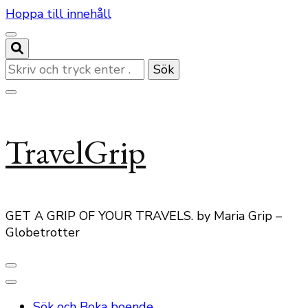
Hoppa till innehåll
Letar
du
efter
något?
TravelGrip
GET A GRIP OF YOUR TRAVELS. by Maria Grip –
Globetrotter
Sök och Boka boende