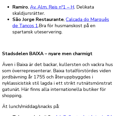
Ramiro
,
Av. Alm. Reis nº1 – H
. Delikata
skaldjursrätter.
São Jorge Restaurante
,
Calçada do Marquês
de Tancos 1
.Bra för husmanskost på en
spartansk uteservering.
Stadsdelen BAIXA – nyare men charmigt
Även i Baixa är det backar, kullersten och vackra hus
som överrepresenterar. Baixa totalförstördes viden
jordbävning år 1755 och återuppbyggdes i
nyklassicistisk stil lagda i ett strikt rutnätsmönstrat
gatunät. Här finns alla internationella butiker för
shopping.
Ät lunch/middag/snacks på: