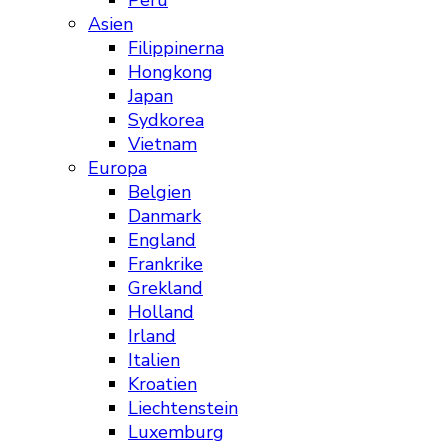
Peru
Asien
Filippinerna
Hongkong
Japan
Sydkorea
Vietnam
Europa
Belgien
Danmark
England
Frankrike
Grekland
Holland
Irland
Italien
Kroatien
Liechtenstein
Luxemburg