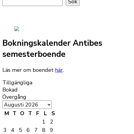
Sök
Bokningskalender Antibes
semesterboende
Läs mer om boendet
här
.
Tillgängliga
Bokad
Övergång
M
T
O
T
F
L
S
1
2
3
4
5
6
7
8
9