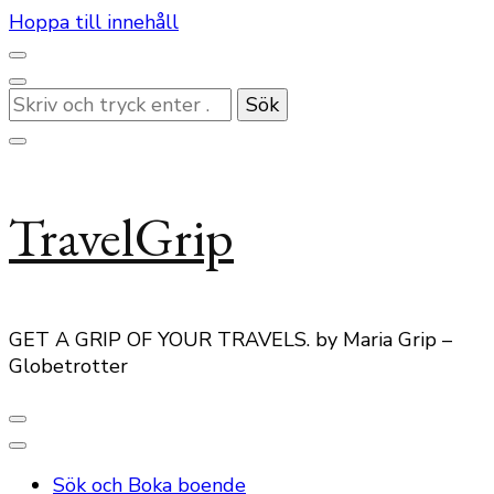
Hoppa till innehåll
Letar
du
efter
något?
TravelGrip
GET A GRIP OF YOUR TRAVELS. by Maria Grip –
Globetrotter
Sök och Boka boende