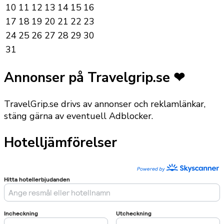
10
11
12
13
14
15
16
17
18
19
20
21
22
23
24
25
26
27
28
29
30
31
Annonser på Travelgrip.se ❤
TravelGrip.se drivs av annonser och reklamlänkar,
stäng gärna av eventuell Adblocker.
Hotelljämförelser