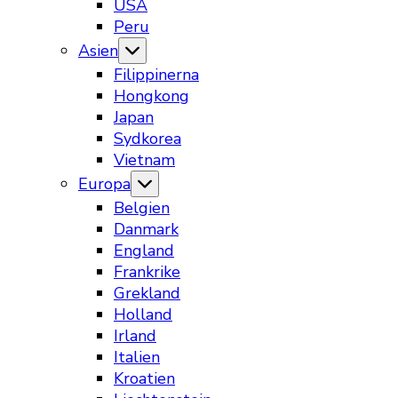
USA
Peru
Asien
Filippinerna
Hongkong
Japan
Sydkorea
Vietnam
Europa
Belgien
Danmark
England
Frankrike
Grekland
Holland
Irland
Italien
Kroatien