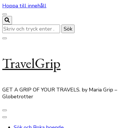
Hoppa till innehåll
Letar
du
efter
något?
TravelGrip
GET A GRIP OF YOUR TRAVELS. by Maria Grip –
Globetrotter
Sök och Boka boende