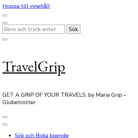
Hoppa till innehåll
Letar
du
efter
något?
TravelGrip
GET A GRIP OF YOUR TRAVELS. by Maria Grip –
Globetrotter
Sök och Boka boende