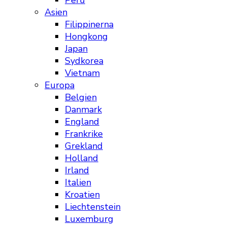
Peru
Asien
Filippinerna
Hongkong
Japan
Sydkorea
Vietnam
Europa
Belgien
Danmark
England
Frankrike
Grekland
Holland
Irland
Italien
Kroatien
Liechtenstein
Luxemburg