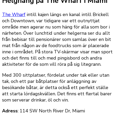
Helghäng på The Wharf i Miami
The Wharf
intill kajen längs en kanal intill Brickell
och Downtown, var tidigare var ett outnyttjat
område men agerar nu som häng för alla som bor i
närheten. Över lunchtid under helgerna ser du allt
från bebisar till pensionärer som samlas över en bit
mat från någon av de foodtrucks som är placerade
inne i området. På stora TV-skärmar visar man sport
och det finns till och med pingisbord och andra
aktiviteter för de som vill röra på sig litegrann.
Med 300 sittplatser, fördelat under tak eller utan
tak, och ett par båtplatser för anläggning av
besökande båtar, är detta också ett perfekt ställe
att starta lördagskvällen. Det finns ett flertal barer
som serverar drinkar, öl och vin.
Adress
: 114 SW North River Dr, Miami