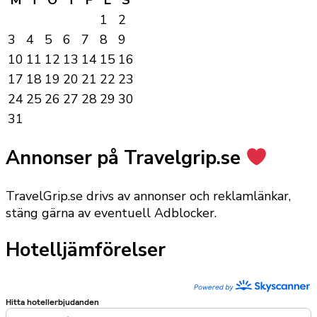
1
2
3
4
5
6
7
8
9
10
11
12
13
14
15
16
17
18
19
20
21
22
23
24
25
26
27
28
29
30
31
Annonser på Travelgrip.se
TravelGrip.se drivs av annonser och reklamlänkar,
stäng gärna av eventuell Adblocker.
Hotelljämförelser