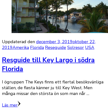
Uppdaterad den
december 3, 2019
oktober 22,
2019
Amerika
Florida
Reseguide
Solresor
USA
Resguide till Key Largo i södra
Florida
I ögruppen The Keys finns ett flertal besöksvänliga
ställen, de flesta känner ju till Key West. Men
många missar den största ön som man når …
Läs mer