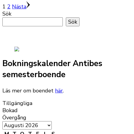
Sidnumrering
Sida
Sida
1
2
Nästa
Sök
för
Sök
inlägg
Bokningskalender Antibes
semesterboende
Läs mer om boendet
här
.
Tillgängliga
Bokad
Övergång
M
T
O
T
F
L
S