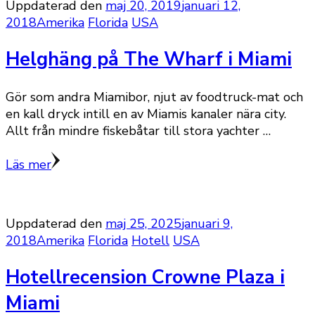
Uppdaterad den
maj 20, 2019
januari 12,
2018
Amerika
Florida
USA
Helghäng på The Wharf i Miami
Gör som andra Miamibor, njut av foodtruck-mat och
en kall dryck intill en av Miamis kanaler nära city.
Allt från mindre fiskebåtar till stora yachter …
Läs mer
Uppdaterad den
maj 25, 2025
januari 9,
2018
Amerika
Florida
Hotell
USA
Hotellrecension Crowne Plaza i
Miami