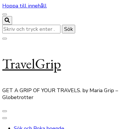
Hoppa till innehåll
Letar
du
efter
något?
TravelGrip
GET A GRIP OF YOUR TRAVELS. by Maria Grip –
Globetrotter
Sök och Boka boende