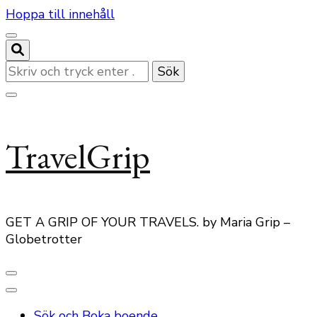
Hoppa till innehåll
Letar
du
efter
något?
TravelGrip
GET A GRIP OF YOUR TRAVELS. by Maria Grip –
Globetrotter
Sök och Boka boende