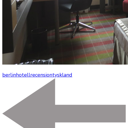
berlin
hotellrecension
tyskland