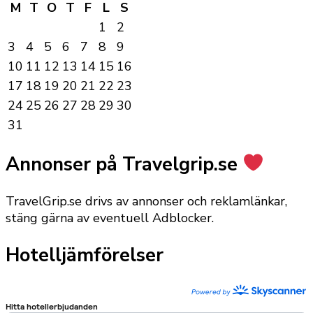
M
T
O
T
F
L
S
1
2
3
4
5
6
7
8
9
10
11
12
13
14
15
16
17
18
19
20
21
22
23
24
25
26
27
28
29
30
31
Annonser på Travelgrip.se
TravelGrip.se drivs av annonser och reklamlänkar,
stäng gärna av eventuell Adblocker.
Hotelljämförelser