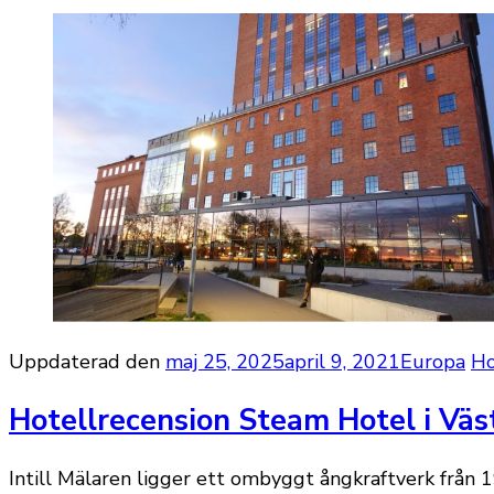
Uppdaterad den
maj 25, 2025
april 9, 2021
Europa
Ho
Hotellrecension Steam Hotel i Väs
Intill Mälaren ligger ett ombyggt ångkraftverk från 1