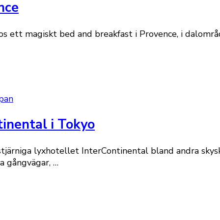
nce
ett magiskt bed and breakfast i Provence, i dalområde
pan
inental i Tokyo
mstjärniga lyxhotellet InterContinental bland andra sk
 gångvägar, …