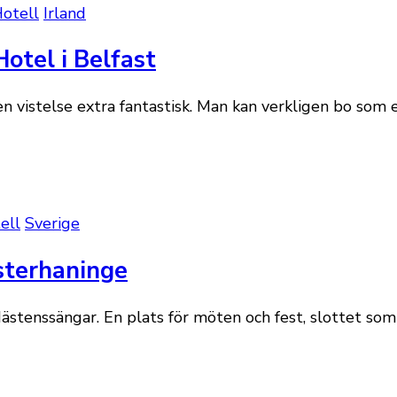
otell
Irland
otel i Belfast
en vistelse extra fantastisk. Man kan verkligen bo som
ell
Sverige
ästerhaninge
stenssängar. En plats för möten och fest, slottet som