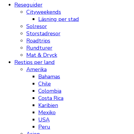
Reseguider
Cityweekends
Läsning per stad
Solresor
Storstadresor
Roadtrips
Rundturer
Mat & Dryck
Restips per land
Amerika
Bahamas
Chile
Colombia
Costa Rica
Karibien
Mexiko
USA
Peru