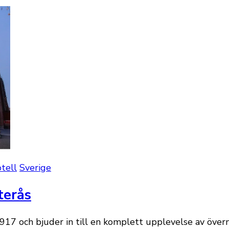
tell
Sverige
terås
917 och bjuder in till en komplett upplevelse av övern