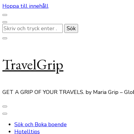
Hoppa till innehåll
Letar
du
efter
något?
TravelGrip
GET A GRIP OF YOUR TRAVELS. by Maria Grip – Glo
Sök och Boka boende
Hotelltips