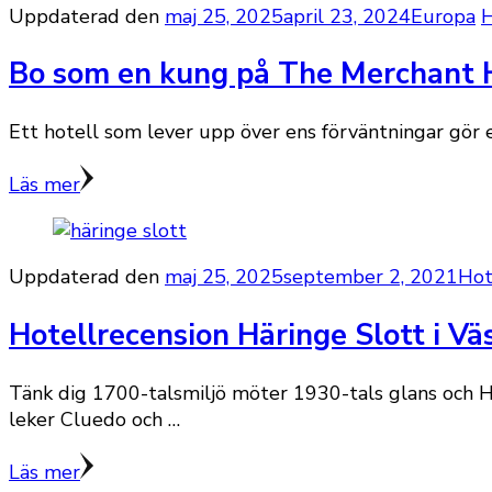
Uppdaterad den
maj 25, 2025
april 23, 2024
Europa
H
Bo som en kung på The Merchant H
Ett hotell som lever upp över ens förväntningar gör 
Läs mer
Uppdaterad den
maj 25, 2025
september 2, 2021
Hot
Hotellrecension Häringe Slott i V
Tänk dig 1700-talsmiljö möter 1930-tals glans och Hä
leker Cluedo och …
Läs mer