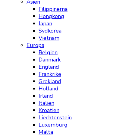
Asien
Filippinerna
Hongkong
Japan
Sydkorea
Vietnam
Europa
Belgien
Danmark
England
Frankrike
Grekland
Holland
Irland
Italien
Kroatien
Liechtenstein
Luxemburg
Malta