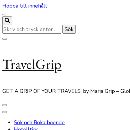
Hoppa till innehåll
Letar
du
efter
något?
TravelGrip
GET A GRIP OF YOUR TRAVELS. by Maria Grip – Glo
Sök och Boka boende
Hotelltips