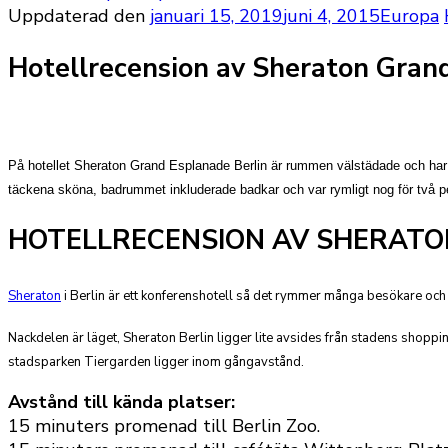
Uppdaterad den
januari 15, 2019
juni 4, 2015
Europa
Hotellrecension av Sheraton Grand
På hotellet Sheraton Grand Esplanade Berlin är rummen välstädade och har b
täckena sköna, badrummet inkluderade badkar och var rymligt nog för två p
HOTELLRECENSION AV SHERATON
Sheraton
i Berlin är ett konferenshotell så det rymmer många besökare och 
Nackdelen är läget, Sheraton Berlin ligger lite avsides från stadens shopping
stadsparken Tiergarden ligger inom gångavstånd.
Avstånd till kända platser:
15 minuters promenad till Berlin Zoo.