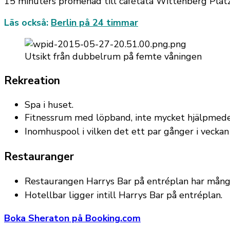
15 minuters promenad till cafétäta Wittenberg Plat
Läs också:
Berlin på 24 timmar
Utsikt från dubbelrum på femte våningen
Rekreation
Spa i huset.
Fitnessrum med löpband, inte mycket hjälpmedel 
Inomhuspool i vilken det ett par gånger i vecka
Restauranger
Restaurangen Harrys Bar på entréplan har många
Hotellbar ligger intill Harrys Bar på entréplan.
Boka Sheraton på
Booking.com