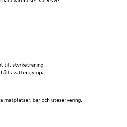
z nära varuhuset KaDeWe.
till styrketräning.
n hålls vattengympa.
 matplatser, bar och uteservering.