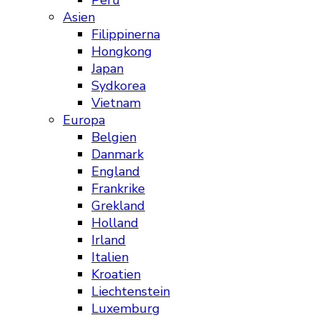
Peru
Asien
Filippinerna
Hongkong
Japan
Sydkorea
Vietnam
Europa
Belgien
Danmark
England
Frankrike
Grekland
Holland
Irland
Italien
Kroatien
Liechtenstein
Luxemburg