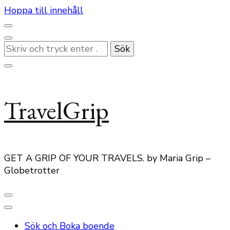
Hoppa till innehåll
Letar
du
efter
något?
TravelGrip
GET A GRIP OF YOUR TRAVELS. by Maria Grip –
Globetrotter
Sök och Boka boende