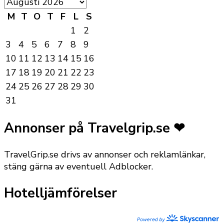
M
T
O
T
F
L
S
1
2
3
4
5
6
7
8
9
10
11
12
13
14
15
16
17
18
19
20
21
22
23
24
25
26
27
28
29
30
31
Annonser på Travelgrip.se ❤
TravelGrip.se drivs av annonser och reklamlänkar,
stäng gärna av eventuell Adblocker.
Hotelljämförelser