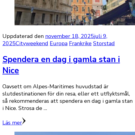
Uppdaterad den
november 18, 2025
juli 9,
2025
Cityweekend
Europa
Frankrike
Storstad
Spendera en dag i gamla stan i
Nice
Oavsett om Alpes-Maritimes huvudstad är
slutdestinationen för din resa, eller ett utflyktsmål,
så rekommenderas att spendera en dag i gamla stan
i Nice. Strosa de …
Läs mer