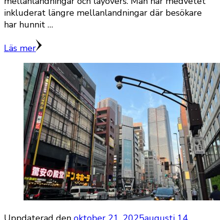
mellanlandningar och layovers. Man har medvetet
inkluderat längre mellanlandningar där besökare
har hunnit …
Läs mer
Uppdaterad den
oktober 21, 2025
augusti 14,