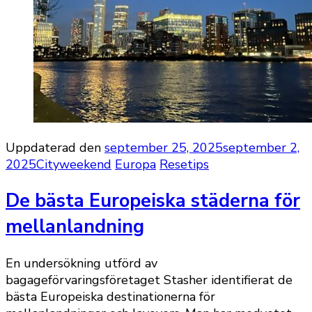
Uppdaterad den
september 25, 2025
september 2,
2025
Cityweekend
Europa
Resetips
De bästa Europeiska städerna för
mellanlandning
En undersökning utförd av
bagageförvaringsföretaget Stasher identifierat de
bästa Europeiska destinationerna för