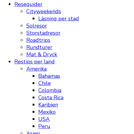
Reseguider
Cityweekends
Läsning per stad
Solresor
Storstadresor
Roadtrips
Rundturer
Mat & Dryck
Restips per land
Amerika
Bahamas
Chile
Colombia
Costa Rica
Karibien
Mexiko
USA
Peru
Asien