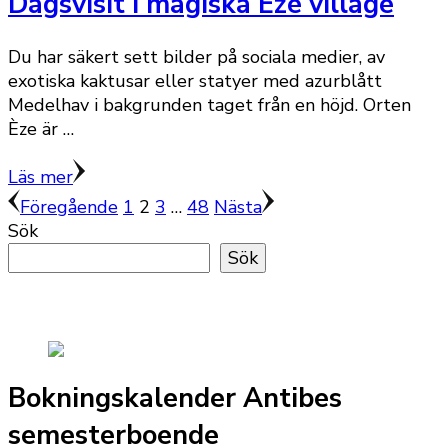
Dagsvisit i magiska Èze village
Du har säkert sett bilder på sociala medier, av
exotiska kaktusar eller statyer med azurblått
Medelhav i bakgrunden taget från en höjd. Orten
Èze är …
Läs mer
Sidnumrering
Sida
Sida
Sida
Sida
Föregående
1
2
3
…
48
Nästa
Sök
för
Sök
inlägg
Bokningskalender Antibes
semesterboende