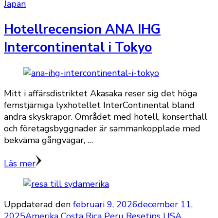
Japan
Hotellrecension ANA IHG
Intercontinental i Tokyo
Mitt i affärsdistriktet Akasaka reser sig det höga
femstjärniga lyxhotellet InterContinental bland
andra skyskrapor. Området med hotell, konserthall
och företagsbyggnader är sammankopplade med
bekväma gångvägar, …
Läs mer
Uppdaterad den
februari 9, 2026
december 11,
2025
Amerika
Costa Rica
Peru
Resetips
USA