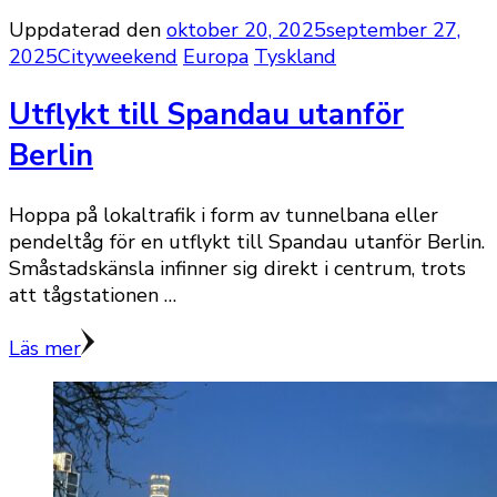
Uppdaterad den
oktober 20, 2025
september 27,
2025
Cityweekend
Europa
Tyskland
Utflykt till Spandau utanför
Berlin
Hoppa på lokaltrafik i form av tunnelbana eller
pendeltåg för en utflykt till Spandau utanför Berlin.
Småstadskänsla infinner sig direkt i centrum, trots
att tågstationen …
Läs mer