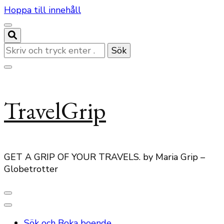
Hoppa till innehåll
Letar
du
efter
något?
TravelGrip
GET A GRIP OF YOUR TRAVELS. by Maria Grip –
Globetrotter
Sök och Boka boende