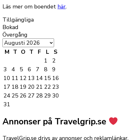
Läs mer om boendet
här
.
Tillgängliga
Bokad
Övergång
M
T
O
T
F
L
S
1
2
3
4
5
6
7
8
9
10
11
12
13
14
15
16
17
18
19
20
21
22
23
24
25
26
27
28
29
30
31
Annonser på Travelgrip.se
TravelGrip.se drivs av annonser och reklamlänkar,