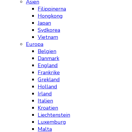
Asien
Filippinerna
Hongkong
Japan
Sydkorea
Vietnam
Europa
Belgien
Danmark
England
Frankrike
Grekland
Holland
Irland
Italien
Kroatien
Liechtenstein
Luxemburg
Malta