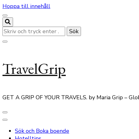
Hoppa till innehåll
Letar
du
efter
något?
TravelGrip
GET A GRIP OF YOUR TRAVELS. by Maria Grip – Glo
Sök och Boka boende
Hotelltips