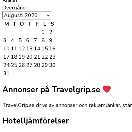
Bokad
Övergång
M
T
O
T
F
L
S
1
2
3
4
5
6
7
8
9
10
11
12
13
14
15
16
17
18
19
20
21
22
23
24
25
26
27
28
29
30
31
Annonser på Travelgrip.se
TravelGrip.se drivs av annonser och reklamlänkar, st
Hotelljämförelser