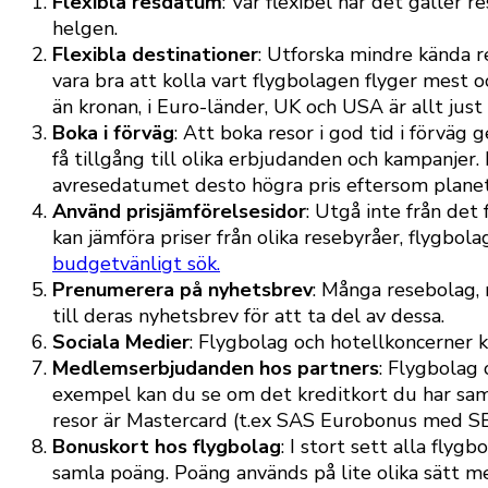
Flexibla resdatum
: Var flexibel när det gäller 
helgen.
Flexibla destinationer
: Utforska mindre kända r
vara bra att kolla vart flygbolagen flyger mest oc
än kronan, i Euro-länder, UK och USA är allt just
Boka i förväg
: Att boka resor i god tid i förvä
få tillgång till olika erbjudanden och kampanjer. 
avresedatumet desto högra pris eftersom planet t
Använd prisjämförelsesidor
: Utgå inte från det
kan jämföra priser från olika resebyråer, flygbol
budgetvänligt sök.
Prenumerera på nyhetsbrev
: Många resebolag, 
till deras nyhetsbrev för att ta del av dessa.
Sociala Medier
: Flygbolag och hotellkoncerner k
Medlemserbjudanden hos partners
: Flygbolag
exempel kan du se om det kreditkort du har sama
resor är Mastercard (t.ex SAS Eurobonus med SE
Bonuskort hos flygbolag
: I stort sett alla fl
samla poäng. Poäng används på lite olika sätt m