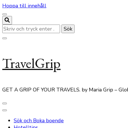
Hoppa till innehåll
Letar
du
efter
något?
TravelGrip
GET A GRIP OF YOUR TRAVELS. by Maria Grip – Glo
Sök och Boka boende
Hotelltips