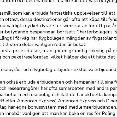
resdatum och destinationer. Ibland kan det vara betydlig
esmål som kan erbjuda fantastiska upplevelser till ett 
h oftast, dessa destinationer går ofta att köpa till fynd
 nu väldigt mycket dyrare för svenskar än för ett par år
g ger betydande besparingar, bortsett Charterbolagens ”
Långt i förväg har flygbolagen mängder av flygstolar til
ill stora delar vanligen redan är bokat.
 första priset du ser, utan gör en grundlig sökning på
ag och paketreseföretag, vilket hjälper dig att hitta de
resebyråer och flygbolag erbjuder exklusiva erbjudand
an också erbjuda erbjudanden och kampanjer till sina föl
 och researrangörer har ofta samarbeten med andra part
rbetar med resebolag och ifall de har aktuella kampan
B eller American Express) American Express och Diner
ygbolag har egna bonussystem med medlemserbjudanden.
en innebär vanligen att man kan boka en res för Poäng 