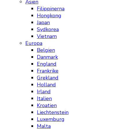
Asien
Filippinerna
Hongkong
Japan
Sydkorea
Vietnam
Europa
Belgien
Danmark
England
Frankrike
Grekland
Holland
Irland
Italien
Kroatien
Liechtenstein
Luxemburg
Malta