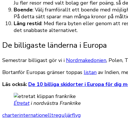
Ju fler resor med valt bolag ger fler poäng, så det
Boende
: Välj framförallt ett boende med möjlig
På detta sätt sparar man många kronor på målti
Lång restid
: Med flera byten eller genom att res
det snabbaste alternativet.
De billigaste länderna i Europa
Semestrar billigast gör vi i
Nordmakedonien
, Polen, 
Bortanför Europas gränser toppas
listan
av Indien, me
Läs också:
De 10 billiga skidorter i Europa för dig
Étretat
i nordvästra Frankrike
charter
internationellt
reguljärflyg