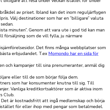
t billigare att resa under veckan istället för under
bråkdel av priset. Ibland kan det inom reguljärflygen
pris. Välj destinationer som har en ”billigare” valuta
 sedan.
sista minuten”. Genom att vara ute i god tid kan man
l försäljning som de vill fylla, ju närmare
 prisjämförelsesidor. Det finns många webbplatser som
t bästa erbjudandet. T.ex
Momondo har en sida för
en och kampanjer till sina prenumeranter, anmäl dig
jare eller till de som börjar följa dem.
ners som har konsumenter knutna till sig. Till
jer. Vanliga kreditkortsaktörer som är aktiva inom
s Club.
 Det är kostnadsfritt att ingå medlemskap och börja
istället för eller ihop med pengar som betalmedel.