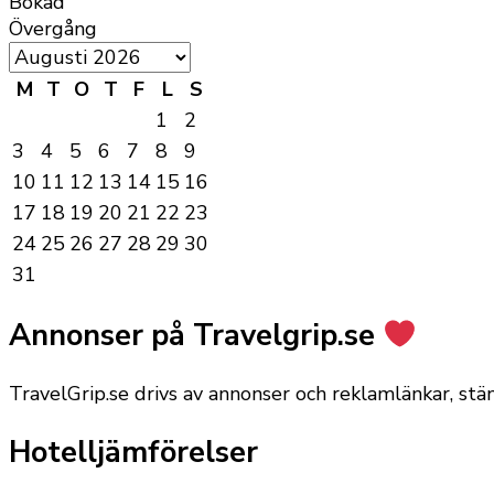
Bokad
Övergång
M
T
O
T
F
L
S
1
2
3
4
5
6
7
8
9
10
11
12
13
14
15
16
17
18
19
20
21
22
23
24
25
26
27
28
29
30
31
Annonser på Travelgrip.se
TravelGrip.se drivs av annonser och reklamlänkar, st
Hotelljämförelser