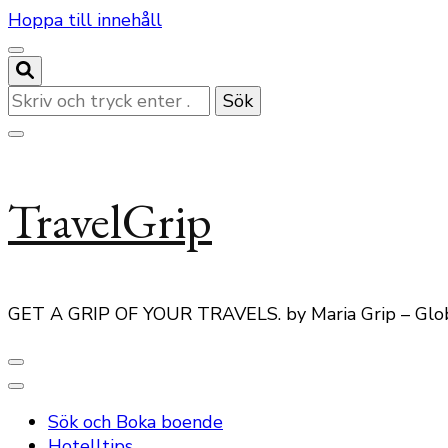
Hoppa till innehåll
Letar
du
efter
något?
TravelGrip
GET A GRIP OF YOUR TRAVELS. by Maria Grip – Glo
Sök och Boka boende
Hotelltips