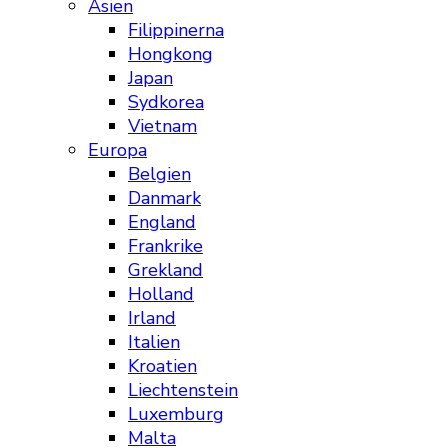
Asien
Filippinerna
Hongkong
Japan
Sydkorea
Vietnam
Europa
Belgien
Danmark
England
Frankrike
Grekland
Holland
Irland
Italien
Kroatien
Liechtenstein
Luxemburg
Malta