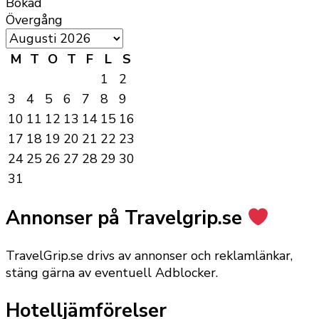
Bokad
Övergång
M
T
O
T
F
L
S
1
2
3
4
5
6
7
8
9
10
11
12
13
14
15
16
17
18
19
20
21
22
23
24
25
26
27
28
29
30
31
Annonser på Travelgrip.se
TravelGrip.se drivs av annonser och reklamlänkar,
stäng gärna av eventuell Adblocker.
Hotelljämförelser