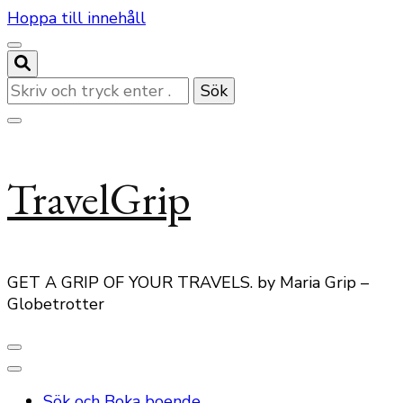
Hoppa till innehåll
Letar
du
efter
något?
TravelGrip
GET A GRIP OF YOUR TRAVELS. by Maria Grip –
Globetrotter
Sök och Boka boende