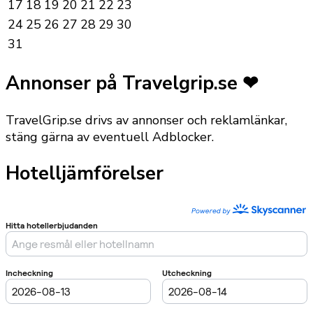
17
18
19
20
21
22
23
24
25
26
27
28
29
30
31
Annonser på Travelgrip.se ❤
TravelGrip.se drivs av annonser och reklamlänkar,
stäng gärna av eventuell Adblocker.
Hotelljämförelser