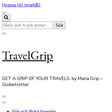
Hoppa till innehåll
Letar
du
efter
något?
TravelGrip
GET A GRIP OF YOUR TRAVELS. by Maria Grip –
Globetrotter
Sök och Boka boende