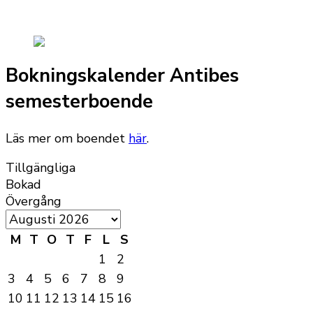
Bokningskalender Antibes
semesterboende
Läs mer om boendet
här
.
Tillgängliga
Bokad
Övergång
M
T
O
T
F
L
S
1
2
3
4
5
6
7
8
9
10
11
12
13
14
15
16