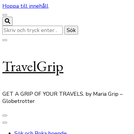
Hoppa till innehåll
Letar
du
efter
något?
TravelGrip
GET A GRIP OF YOUR TRAVELS. by Maria Grip –
Globetrotter
Sök och Boka boende