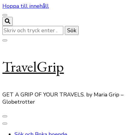
Hoppa till innehåll
Letar
du
efter
något?
TravelGrip
GET A GRIP OF YOUR TRAVELS. by Maria Grip –
Globetrotter
Sök och Boka boende