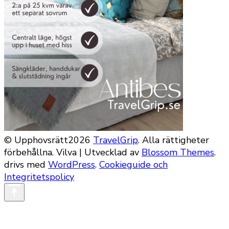
© Upphovsrätt2026
TravelGrip
. Alla rättigheter
förbehållna.
Vilva | Utvecklad av
Blossom Themes
.
drivs med
WordPress
.
Cookieguide och
Integritetspolicy