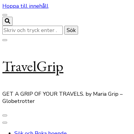
Hoppa till innehåll
Letar
du
efter
något?
TravelGrip
GET A GRIP OF YOUR TRAVELS. by Maria Grip –
Globetrotter
Sök och Boka boende