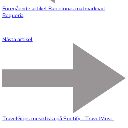
Föregående artikel
Barcelonas matmarknad
Boqueria
Nästa artikel
TravelGrips musiklista på Spotify - TravelMusic