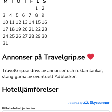
M
T
O
T
F
L
S
1
2
3
4
5
6
7
8
9
10
11
12
13
14
15
16
17
18
19
20
21
22
23
24
25
26
27
28
29
30
31
Annonser på Travelgrip.se
TravelGrip.se drivs av annonser och reklamlänkar,
stäng gärna av eventuell Adblocker.
Hotelljämförelser