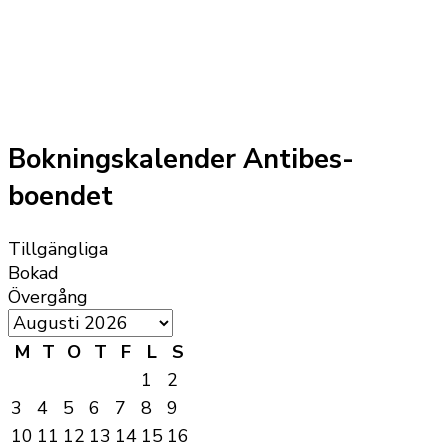
Bokningskalender Antibes-
boendet
Tillgängliga
Bokad
Övergång
M
T
O
T
F
L
S
1
2
3
4
5
6
7
8
9
10
11
12
13
14
15
16