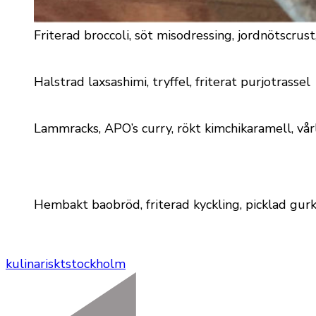
Friterad broccoli, söt misodressing, jordnötscrus
Halstrad laxsashimi, tryffel, friterat purjotrassel
Lammracks, APO’s curry, rökt kimchikaramell, vår
Hembakt baobröd, friterad kyckling, picklad gurk
kulinariskt
stockholm