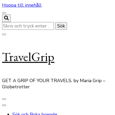
Hoppa till innehåll
Letar
du
efter
något?
TravelGrip
GET A GRIP OF YOUR TRAVELS. by Maria Grip –
Globetrotter
Sök och Boka boende