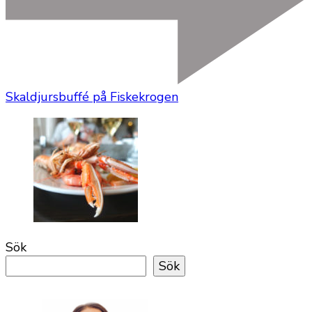
Skaldjursbuffé på Fiskekrogen
Sök
Sök