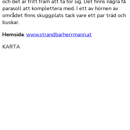
och det är fritt fram att ta för sig. Det finns några få
parasoll att komplettera med. I ett av hörnen av
området finns skuggplats tack vare ett par träd och
buskar.
Hemsida
:
www.strandbarherrmann.at
KARTA