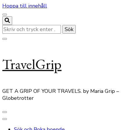
Hoppa till innehåll
Letar
du
efter
något?
TravelGrip
GET A GRIP OF YOUR TRAVELS. by Maria Grip –
Globetrotter
Sök och Boka boende