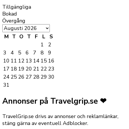
Tillgängliga
Bokad
Övergång
M
T
O
T
F
L
S
1
2
3
4
5
6
7
8
9
10
11
12
13
14
15
16
17
18
19
20
21
22
23
24
25
26
27
28
29
30
31
Annonser på Travelgrip.se ❤
TravelGrip.se drivs av annonser och reklamlänkar,
stäng gärna av eventuell Adblocker.