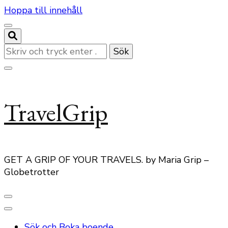
Hoppa till innehåll
Letar
du
efter
något?
TravelGrip
GET A GRIP OF YOUR TRAVELS. by Maria Grip –
Globetrotter
Sök och Boka boende