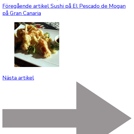
Föregående artikel
Sushi på El Pescado de Mogan
på Gran Canaria
Nästa artikel