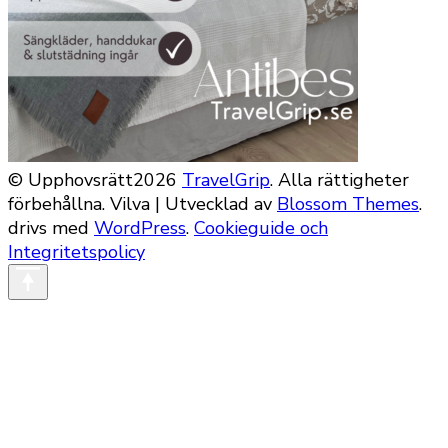
© Upphovsrätt2026
TravelGrip
. Alla rättigheter
förbehållna.
Vilva | Utvecklad av
Blossom Themes
.
drivs med
WordPress
.
Cookieguide och
Integritetspolicy