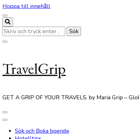
Hoppa till innehåll
Letar
du
efter
något?
TravelGrip
GET A GRIP OF YOUR TRAVELS. by Maria Grip – Glo
Sök och Boka boende
Hotelltips