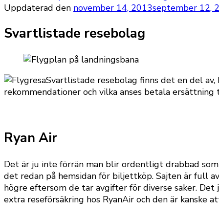
Uppdaterad den
november 14, 2013
september 12, 
Svartlistade resebolag
Svartlistade resebolag finns det en del av,
rekommendationer och vilka anses betala ersättning t
Ryan Air
Det är ju inte förrän man blir ordentligt drabbad so
det redan på hemsidan för biljettköp. Sajten är full a
högre eftersom de tar avgifter för diverse saker. Det j
extra reseförsäkring hos RyanAir och den är kanske att