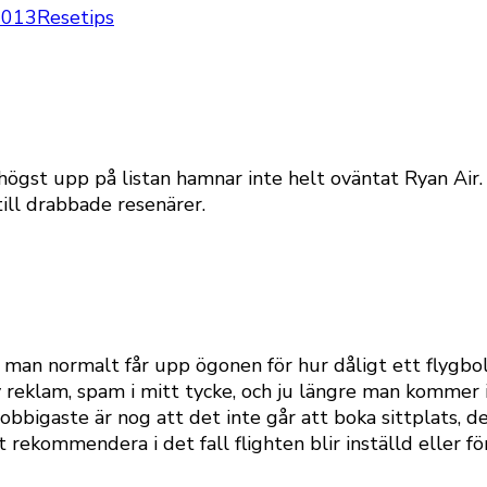
2013
Resetips
 högst upp på listan hamnar inte helt oväntat Ryan Air.
ill drabbade resenärer.
m man normalt får upp ögonen för hur dåligt ett flygbo
v reklam, spam i mitt tycke, och ju längre man kommer i
obbigaste är nog att det inte går att boka sittplats, de
 rekommendera i det fall flighten blir inställd eller fö