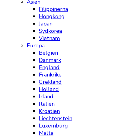
Asien
Filippinerna
Hongkong
Japan
Sydkorea
Vietnam
Europa
Belgien
Danmark
England
Frankrike
Grekland
Holland
Irland
Italien
Kroatien
Liechtenstein
Luxemburg
Malta