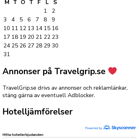
M
T
O
T
F
L
S
1
2
3
4
5
6
7
8
9
10
11
12
13
14
15
16
17
18
19
20
21
22
23
24
25
26
27
28
29
30
31
Annonser på Travelgrip.se
TravelGrip.se drivs av annonser och reklamlänkar,
stäng gärna av eventuell Adblocker.
Hotelljämförelser