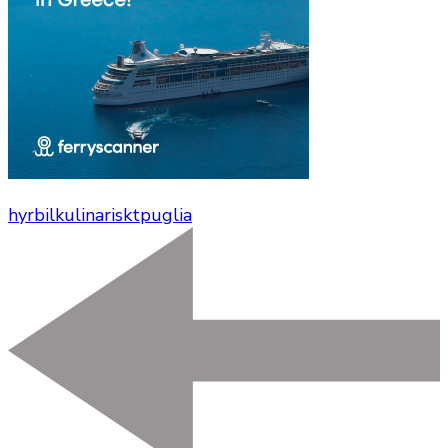
hyrbil
kulinariskt
puglia