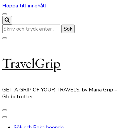
Hoppa till innehåll
Letar
du
efter
något?
TravelGrip
GET A GRIP OF YOUR TRAVELS. by Maria Grip –
Globetrotter
Sök och Boka boende