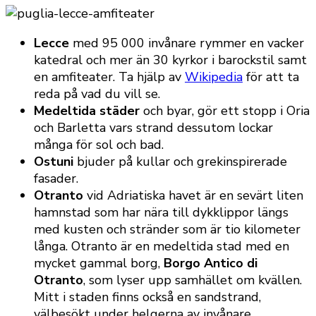
Lecce
med 95 000 invånare rymmer en vacker
katedral och mer än 30 kyrkor i barockstil samt
en amfiteater. Ta hjälp av
Wikipedia
för att ta
reda på vad du vill se.
Medeltida städer
och byar, gör ett stopp i Oria
och Barletta vars strand dessutom lockar
många för sol och bad.
Ostuni
bjuder på kullar och grekinspirerade
fasader.
Otranto
vid Adriatiska havet är en sevärt liten
hamnstad som har nära till dykklippor längs
med kusten och stränder som är tio kilometer
långa. Otranto är en medeltida stad med en
mycket gammal borg,
Borgo Antico di
Otranto
, som lyser upp samhället om kvällen.
Mitt i staden finns också en sandstrand,
välbesökt under helgerna av invånare.