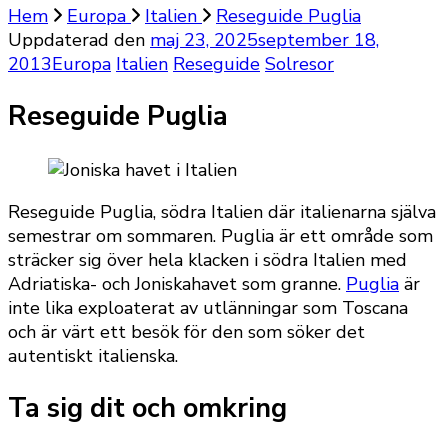
Hem
Europa
Italien
Reseguide Puglia
Uppdaterad den
maj 23, 2025
september 18,
2013
Europa
Italien
Reseguide
Solresor
Reseguide Puglia
Reseguide Puglia, södra Italien där italienarna själva
semestrar om sommaren. Puglia är ett område som
sträcker sig över hela klacken i södra Italien med
Adriatiska- och Joniskahavet som granne.
Puglia
är
inte lika exploaterat av utlänningar som Toscana
och är värt ett besök för den som söker det
autentiskt italienska.
Ta sig dit och omkring