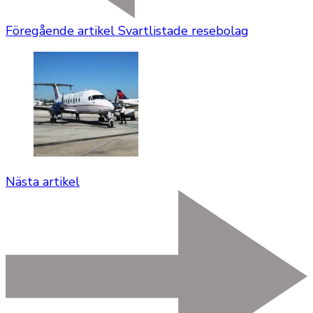
Föregående artikel
Svartlistade resebolag
Nästa artikel