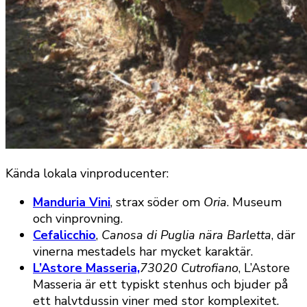
Kända lokala vinproducenter:
Manduria Vini
, strax söder om
Oria
. Museum
och vinprovning.
Cefalicchio
,
Canosa di Puglia nära Barletta
, där
vinerna mestadels har mycket karaktär.
L’Astore Masseria,
73020 Cutrofiano
, L’Astore
Masseria är ett typiskt stenhus och bjuder på
ett halvtdussin viner med stor komplexitet.