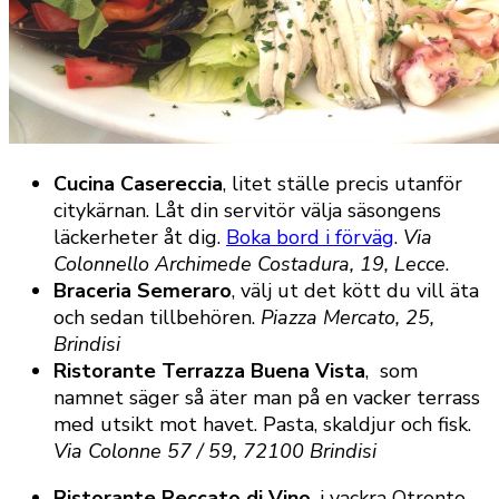
Cucina Casereccia
, litet ställe precis utanför
citykärnan. Låt din servitör välja säsongens
läckerheter åt dig.
Boka bord i förväg
.
Via
Colonnello Archimede Costadura, 19, Lecce
.
Braceria Semeraro
, välj ut det kött du vill äta
och sedan tillbehören.
Piazza Mercato, 25,
Brindisi
Ristorante Terrazza Buena Vista
, som
namnet säger så äter man på en vacker terrass
med utsikt mot havet. Pasta, skaldjur och fisk.
Via Colonne 57 / 59, 72100 Brindisi
Ristorante Peccato di Vino
, i vackra Otronto