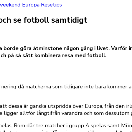
yweekend
Europa
Resetips
ch se fotboll samtidigt
borde göra åtminstone någon gång i livet. Varför int
ch på så sätt kombinera resa med fotboll.
nering då matcherna som tidigare inte bara kommer att s
tt dessa är ganska utspridda över Europa, från den ir
te ligger alltför långtifrån varandra och som dessutom 
pelas, Rom där tre matcher i grupp A spelas samt Mün