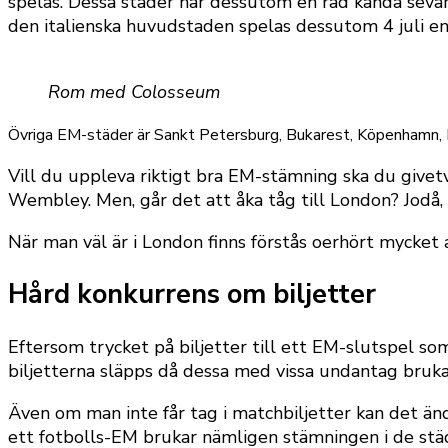
spelas. Dessa städer har dessutom en rad kända sevä
den italienska huvudstaden spelas dessutom 4 juli en 
Rom med Colosseum
Övriga EM-städer är Sankt Petersburg, Bukarest, Köpenhamn, Bi
Vill du uppleva riktigt bra EM-stämning ska du givetvi
Wembley. Men, går det att åka tåg till London? Jodå
När man väl är i London finns förstås oerhört mycke
Hård konkurrens om biljetter
Eftersom trycket på biljetter till ett EM-slutspel som 
biljetterna släpps då dessa med vissa undantag brukar
Även om man inte får tag i matchbiljetter kan det änd
ett fotbolls-EM brukar nämligen stämningen i de stä