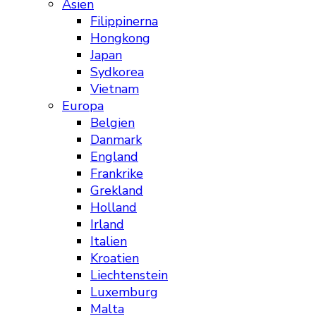
Asien
Filippinerna
Hongkong
Japan
Sydkorea
Vietnam
Europa
Belgien
Danmark
England
Frankrike
Grekland
Holland
Irland
Italien
Kroatien
Liechtenstein
Luxemburg
Malta