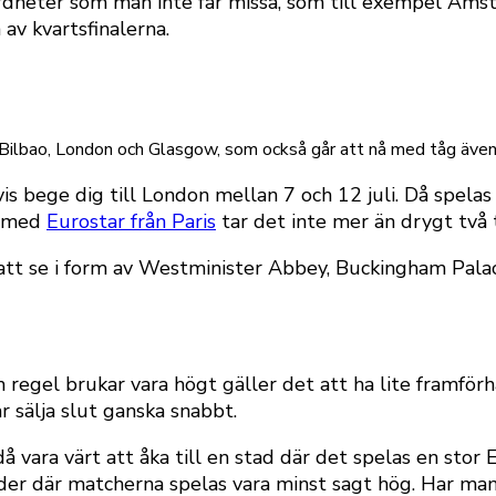
rdheter som man inte får missa, som till exempel Amst
av kvartsfinalerna.
lbao, London och Glasgow, som också går att nå med tåg även om 
s bege dig till London mellan 7 och 12 juli. Då spelas 
, med
Eurostar från Paris
tar det inte mer än drygt två
t att se i form av Westminister Abbey, Buckingham Pa
regel brukar vara högt gäller det att ha lite framförhål
 sälja slut ganska snabbt.
å vara värt att åka till en stad där det spelas en sto
der där matcherna spelas vara minst sagt hög. Har man