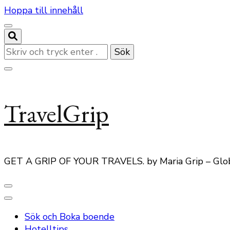
Hoppa till innehåll
Letar
du
efter
något?
TravelGrip
GET A GRIP OF YOUR TRAVELS. by Maria Grip – Glo
Sök och Boka boende
Hotelltips