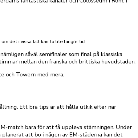
erdams fantastiska kanaler och Colosseum i Rom. I
det i vissa fall kan ta lite längre tid.
nämligen såväl semifinaler som final på klassiska
 timmar mellan den franska och brittiska huvudstaden.
lace och Towern med mera.
lning. Ett bra tips är att hålla utkik efter när
r EM-match bara för att få uppleva stämningen. Under
 planerat att bo i någon av EM-städerna kan det