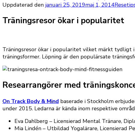
Uppdaterad den
januari 25, 2019
maj 1, 2014
Resetip
Träningsresor ökar i popularitet
Träningsresor ökar i popularitet vilket märkt tydligt
träningsformer. Löpning är den populärsate tränings
Researrangörer med träningskonc
On Track Body & Mind
baserade i Stockholm erbjuder 
under 2015. Ledarna är kända inom respektive områd
Eva Dahlberg – Licensierad Mental Tränare, Dipl
Mia Lindén – Utbildad Yogalärare, Licensierad P