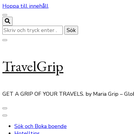
Hoppa till innehåll
Letar
du
efter
något?
TravelGrip
GET A GRIP OF YOUR TRAVELS. by Maria Grip – Glo
Sök och Boka boende
Hotelltips