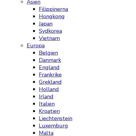
Asien
Filippinerna
Hongkong
Japan
Sydkorea
Vietnam
Europa
Belgien
Danmark
England
Frankrike
Grekland
Holland
Irland
Italien
Kroatien
Liechtenstein
Luxemburg
Malta