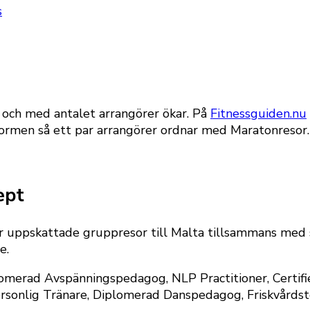
s
 i och med antalet arrangörer ökar. På
Fitnessguiden.nu
formen så ett par arrangörer ordnar med Maratonresor.
ept
uppskattade gruppresor till Malta tillsammans med sin
e.
omerad Avspänningspedagog, NLP Practitioner, Certifie
ersonlig Tränare, Diplomerad Danspedagog, Friskvårdst