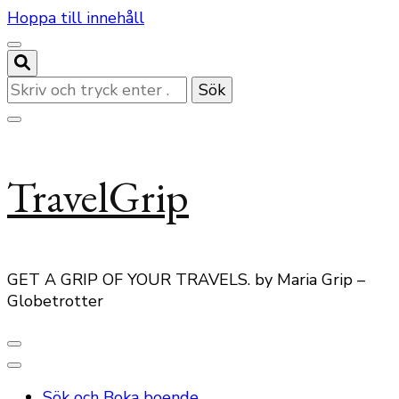
Hoppa till innehåll
Letar
du
efter
något?
TravelGrip
GET A GRIP OF YOUR TRAVELS. by Maria Grip –
Globetrotter
Sök och Boka boende