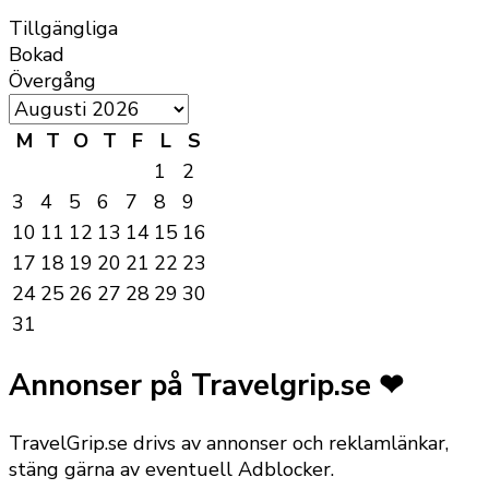
Tillgängliga
Bokad
Övergång
M
T
O
T
F
L
S
1
2
3
4
5
6
7
8
9
10
11
12
13
14
15
16
17
18
19
20
21
22
23
24
25
26
27
28
29
30
31
Annonser på Travelgrip.se ❤
TravelGrip.se drivs av annonser och reklamlänkar,
stäng gärna av eventuell Adblocker.