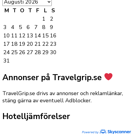
M
T
O
T
F
L
S
1
2
3
4
5
6
7
8
9
10
11
12
13
14
15
16
17
18
19
20
21
22
23
24
25
26
27
28
29
30
31
Annonser på Travelgrip.se
TravelGrip.se drivs av annonser och reklamlänkar,
stäng gärna av eventuell Adblocker.
Hotelljämförelser