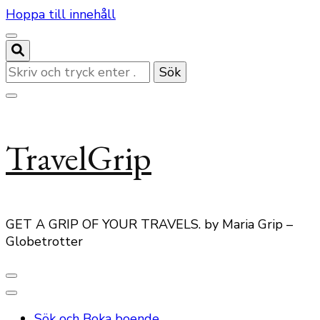
Hoppa till innehåll
Letar
du
efter
något?
TravelGrip
GET A GRIP OF YOUR TRAVELS. by Maria Grip –
Globetrotter
Sök och Boka boende