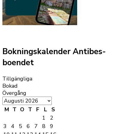
Bokningskalender Antibes-
boendet
Tillgängliga
Bokad
Övergång
M
T
O
T
F
L
S
1
2
3
4
5
6
7
8
9