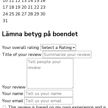
10
11
12
13
14
15
16
17
18
19
20
21
22
23
24
25
26
27
28
29
30
31
Lämna betyg på boendet
Your overall rating
Title of your review
Your review
Your name
Your email
This review is based on my own experience and is