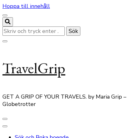
Hoppa till innehåll
Letar
du
efter
något?
TravelGrip
GET A GRIP OF YOUR TRAVELS. by Maria Grip –
Globetrotter
Sök och Boka boende