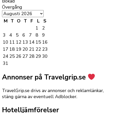
Bokad
Övergång
M
T
O
T
F
L
S
1
2
3
4
5
6
7
8
9
10
11
12
13
14
15
16
17
18
19
20
21
22
23
24
25
26
27
28
29
30
31
Annonser på Travelgrip.se
TravelGrip.se drivs av annonser och reklamlänkar,
stäng gärna av eventuell Adblocker.
Hotelljämförelser