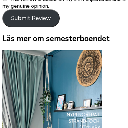
my genuine opinion.
Submit Review
Läs mer om semesterboendet