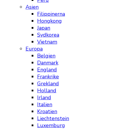
Peru
Asien
Filippinerna
Hongkong
Japan
Sydkorea
Vietnam
Europa
Belgien
Danmark
England
Frankrike
Grekland
Holland
Irland
Italien
Kroatien
Liechtenstein
Luxemburg