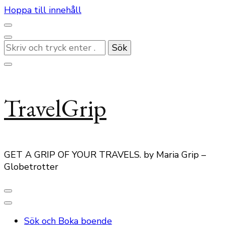
Hoppa till innehåll
Letar
du
efter
något?
TravelGrip
GET A GRIP OF YOUR TRAVELS. by Maria Grip –
Globetrotter
Sök och Boka boende