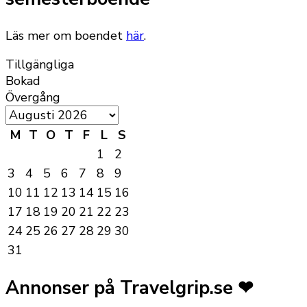
Läs mer om boendet
här
.
Tillgängliga
Bokad
Övergång
M
T
O
T
F
L
S
1
2
3
4
5
6
7
8
9
10
11
12
13
14
15
16
17
18
19
20
21
22
23
24
25
26
27
28
29
30
31
Annonser på Travelgrip.se ❤