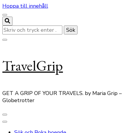
Hoppa till innehåll
Letar
du
efter
något?
TravelGrip
GET A GRIP OF YOUR TRAVELS. by Maria Grip –
Globetrotter
Sök och Boka boende