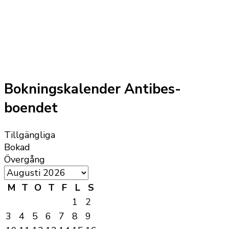
Bokningskalender Antibes-
boendet
Tillgängliga
Bokad
Övergång
M
T
O
T
F
L
S
1
2
3
4
5
6
7
8
9