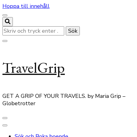
Hoppa till innehåll
Letar
du
efter
något?
TravelGrip
GET A GRIP OF YOUR TRAVELS. by Maria Grip –
Globetrotter
Sök och Boka boende