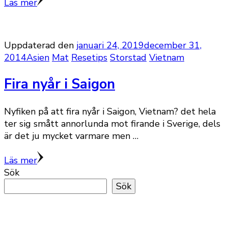
Läs mer
Uppdaterad den
januari 24, 2019
december 31,
2014
Asien
Mat
Resetips
Storstad
Vietnam
Fira nyår i Saigon
Nyfiken på att fira nyår i Saigon, Vietnam? det hela
ter sig smått annorlunda mot firande i Sverige, dels
är det ju mycket varmare men …
Läs mer
Sök
Sök