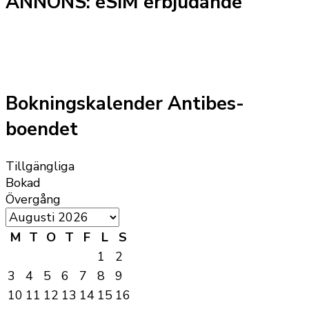
ANNONS: eSIM erbjudande
Bokningskalender Antibes-
boendet
Tillgängliga
Bokad
Övergång
M
T
O
T
F
L
S
1
2
3
4
5
6
7
8
9
10
11
12
13
14
15
16