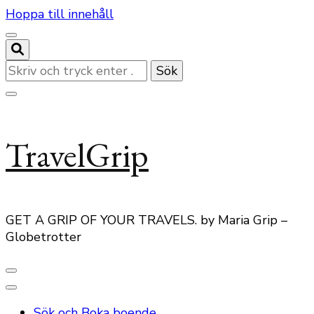
Hoppa till innehåll
Letar
du
efter
något?
TravelGrip
GET A GRIP OF YOUR TRAVELS. by Maria Grip –
Globetrotter
Sök och Boka boende