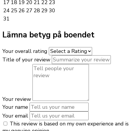
17
18
19
20
21
22
23
24
25
26
27
28
29
30
31
Lämna betyg på boendet
Your overall rating
Title of your review
Your review
Your name
Your email
This review is based on my own experience and is
my genuine opinion.