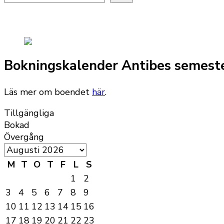
Bokningskalender Antibes semest
Läs mer om boendet
här
.
Tillgängliga
Bokad
Övergång
M
T
O
T
F
L
S
1
2
3
4
5
6
7
8
9
10
11
12
13
14
15
16
17
18
19
20
21
22
23