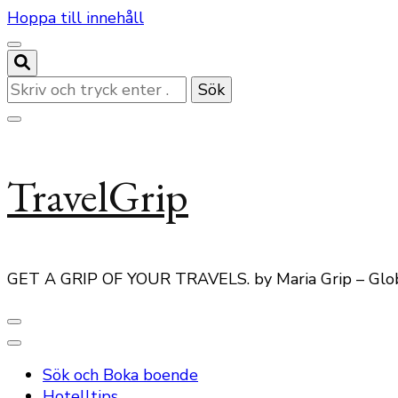
Hoppa till innehåll
Letar
du
efter
något?
TravelGrip
GET A GRIP OF YOUR TRAVELS. by Maria Grip – Glo
Sök och Boka boende
Hotelltips