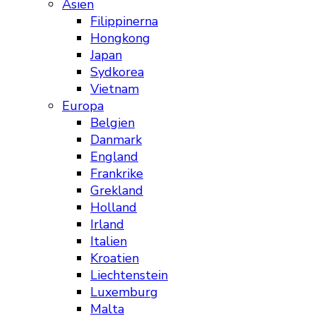
Asien
Filippinerna
Hongkong
Japan
Sydkorea
Vietnam
Europa
Belgien
Danmark
England
Frankrike
Grekland
Holland
Irland
Italien
Kroatien
Liechtenstein
Luxemburg
Malta