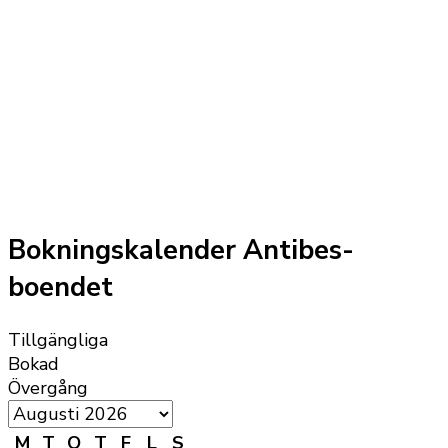
Bokningskalender Antibes-
boendet
Tillgängliga
Bokad
Övergång
M
T
O
T
F
L
S