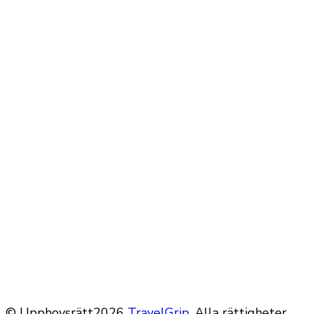
© Upphovsrätt2026
TravelGrip
. Alla rättigheter