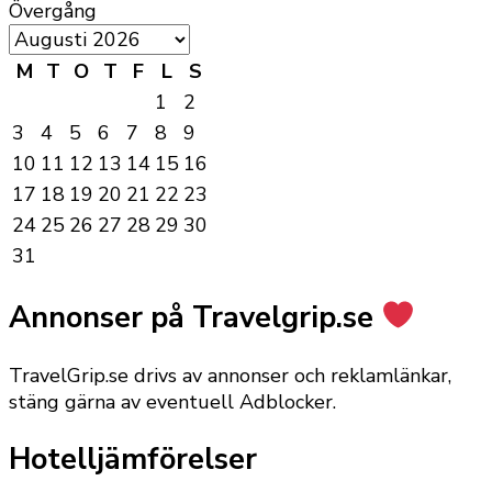
Övergång
M
T
O
T
F
L
S
1
2
3
4
5
6
7
8
9
10
11
12
13
14
15
16
17
18
19
20
21
22
23
24
25
26
27
28
29
30
31
Annonser på Travelgrip.se
TravelGrip.se drivs av annonser och reklamlänkar,
stäng gärna av eventuell Adblocker.
Hotelljämförelser