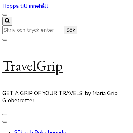
Hoppa till innehåll
Letar
du
efter
något?
TravelGrip
GET A GRIP OF YOUR TRAVELS. by Maria Grip –
Globetrotter
Sök och Boka boende