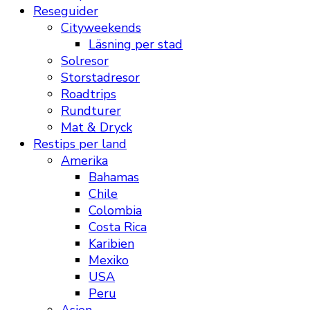
Reseguider
Cityweekends
Läsning per stad
Solresor
Storstadresor
Roadtrips
Rundturer
Mat & Dryck
Restips per land
Amerika
Bahamas
Chile
Colombia
Costa Rica
Karibien
Mexiko
USA
Peru