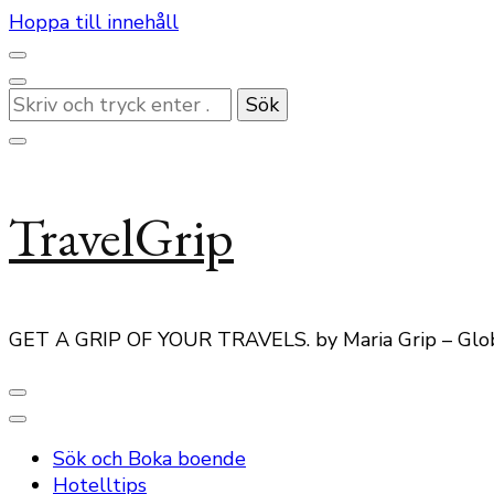
Hoppa till innehåll
Letar
du
efter
något?
TravelGrip
GET A GRIP OF YOUR TRAVELS. by Maria Grip – Glo
Sök och Boka boende
Hotelltips