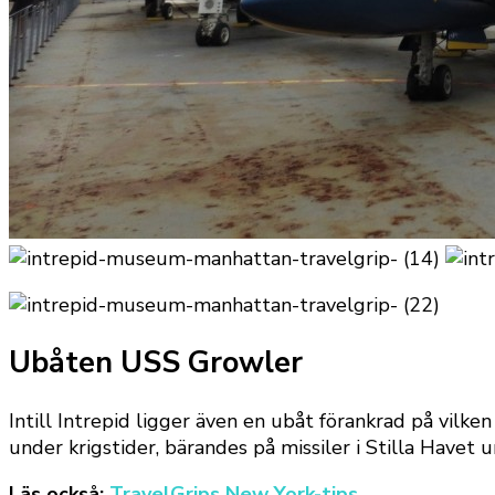
Ubåten USS Growler
Intill Intrepid ligger även en ubåt förankrad på vil
under krigstider, bärandes på missiler i Stilla Havet u
Läs också:
TravelGrips New York-tips