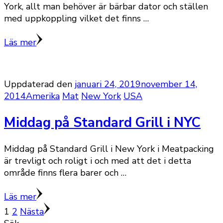
York, allt man behöver är bärbar dator och ställen
med uppkoppling vilket det finns …
Läs mer
Uppdaterad den
januari 24, 2019
november 14,
2014
Amerika
Mat
New York
USA
Middag på Standard Grill i NYC
Middag på Standard Grill i New York i Meatpacking
är trevligt och roligt i och med att det i detta
område finns flera barer och …
Läs mer
Sidnumrering
Sida
Sida
1
2
Nästa