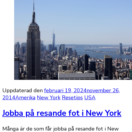
Uppdaterad den
februari 19, 2024
november 26,
2014
Amerika
New York
Resetips
USA
Jobba på resande fot i New York
Många är de som får jobba på resande fot i New