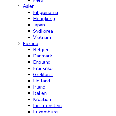
Peru
Asien
Filippinerna
Hongkong
Japan
Sydkorea
Vietnam
Europa
Belgien
Danmark
England
Frankrike
Grekland
Holland
Irland
Italien
Kroatien
Liechtenstein
Luxemburg