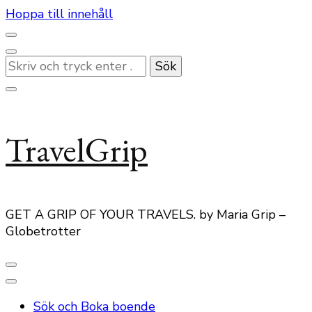
Hoppa till innehåll
Letar
du
efter
något?
TravelGrip
GET A GRIP OF YOUR TRAVELS. by Maria Grip –
Globetrotter
Sök och Boka boende