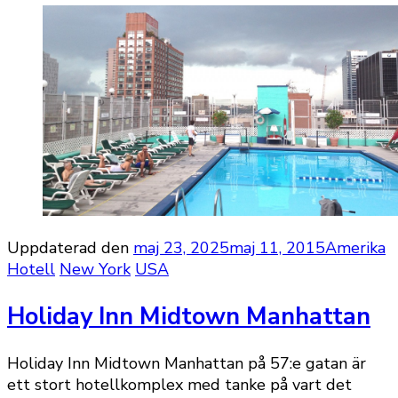
Uppdaterad den
maj 23, 2025
maj 11, 2015
Amerika
Hotell
New York
USA
Holiday Inn Midtown Manhattan
Holiday Inn Midtown Manhattan på 57:e gatan är
ett stort hotellkomplex med tanke på vart det