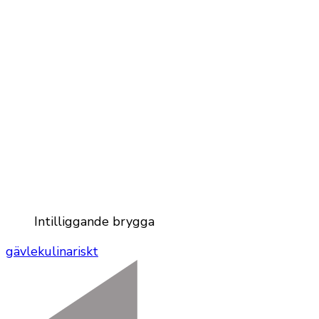
Intilliggande brygga
gävle
kulinariskt