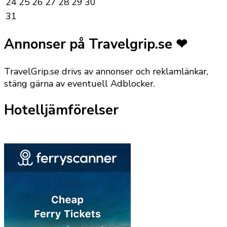
24
25
26
27
28
29
30
31
Annonser på Travelgrip.se ❤
TravelGrip.se drivs av annonser och reklamlänkar,
stäng gärna av eventuell Adblocker.
Hotelljämförelser