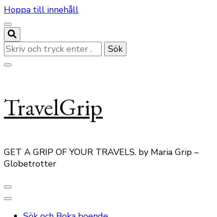
Hoppa till innehåll
Letar
du
efter
något?
TravelGrip
GET A GRIP OF YOUR TRAVELS. by Maria Grip –
Globetrotter
Sök och Boka boende