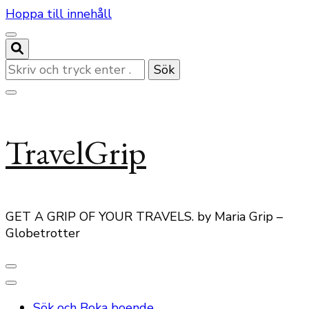
Hoppa till innehåll
Letar
du
efter
något?
TravelGrip
GET A GRIP OF YOUR TRAVELS. by Maria Grip –
Globetrotter
Sök och Boka boende