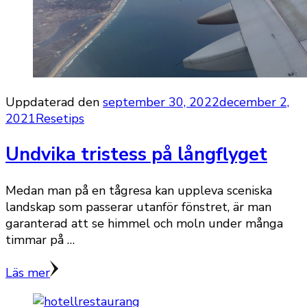
Uppdaterad den
september 30, 2022
december 2,
2021
Resetips
Undvika tristess på långflyget
Medan man på en tågresa kan uppleva sceniska
landskap som passerar utanför fönstret, är man
garanterad att se himmel och moln under många
timmar på …
Läs mer