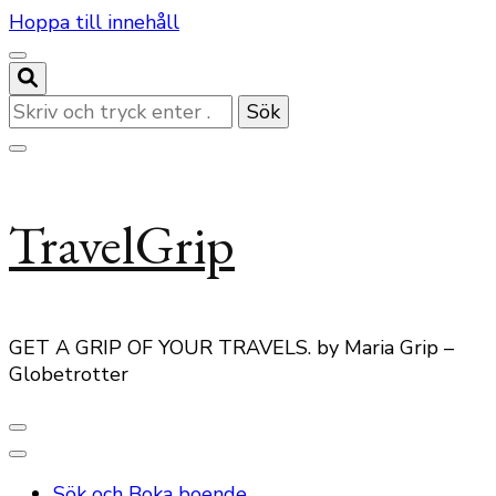
Hoppa till innehåll
Letar
du
efter
något?
TravelGrip
GET A GRIP OF YOUR TRAVELS. by Maria Grip –
Globetrotter
Sök och Boka boende