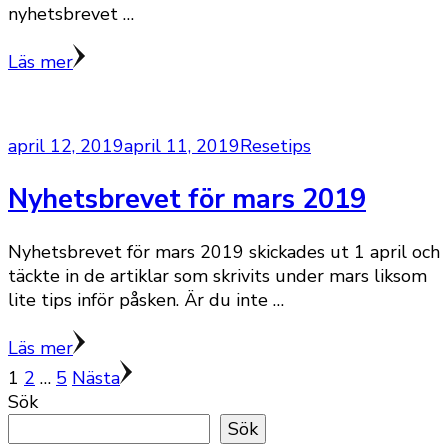
nyhetsbrevet …
Läs mer
april 12, 2019
april 11, 2019
Resetips
Nyhetsbrevet för mars 2019
Nyhetsbrevet för mars 2019 skickades ut 1 april och
täckte in de artiklar som skrivits under mars liksom
lite tips inför påsken. Är du inte …
Läs mer
Sidnumrering
Sida
Sida
Sida
1
2
…
5
Nästa
Sök
för
Sök