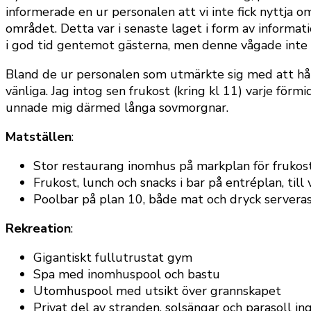
informerade en ur personalen att vi inte fick nyttja
området. Detta var i senaste laget i form av informati
i god tid gentemot gästerna, men denne vågade inte k
Bland de ur personalen som utmärkte sig med att håll
vänliga. Jag intog sen frukost (kring kl 11) varje förm
unnade mig därmed långa sovmorgnar.
Matställen
:
Stor restaurang inomhus på markplan för frukos
Frukost, lunch och snacks i bar på entréplan, till
Poolbar på plan 10, både mat och dryck servera
Rekreation
:
Gigantiskt fullutrustat gym
Spa med inomhuspool och bastu
Utomhuspool med utsikt över grannskapet
Privat del av stranden, solsängar och parasoll in