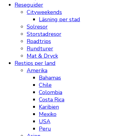
Reseguider
Cityweekends
Läsning per stad
Solresor
Storstadresor
Roadtrips
Rundturer
Mat & Dryck
Restips per land
Amerika
Bahamas
Chile
Colombia
Costa Rica
Karibien
Mexiko
USA
Peru