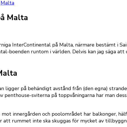
Malta
på Malta
iga InterContinental på Malta, närmare bestämt i Sain
al-boenden runtom i världen. Delvis kan jag säga att d
Malta
an ligger på behändigt avstånd från (den egna) strande
v penthouse-sviterna på toppvåningarna har man dessuto
 mot innergården och poolområdet har balkonger, hälf
 att rummet inte ska skuggas för mycket av tillbyggn