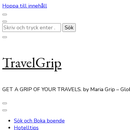
Hoppa till innehåll
Letar
du
efter
något?
TravelGrip
GET A GRIP OF YOUR TRAVELS. by Maria Grip – Glo
Sök och Boka boende
Hotelltips