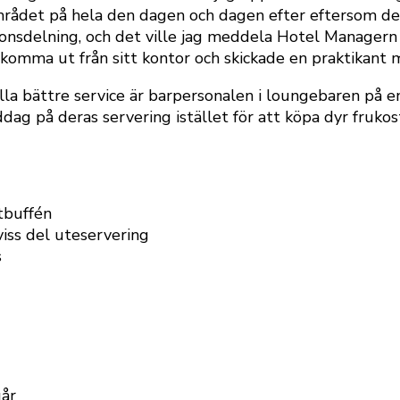
 området på hela den dagen och dagen efter eftersom d
onsdelning, och det ville jag meddela Hotel Managern f
omma ut från sitt kontor och skickade en praktikant me
a bättre service är barpersonalen i loungebaren på en
iddag på deras servering istället för att köpa dyr fruk
tbuffén
 viss del uteservering
s
går