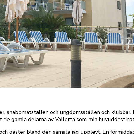
r, snabbmatställen och ungdomsställen och klubbar. I 
t de gamla delarna av Valletta som min huvuddestinati
och gäster bland den sämsta jag upplevt. En förmidda