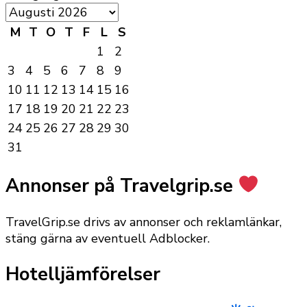
M
T
O
T
F
L
S
1
2
3
4
5
6
7
8
9
10
11
12
13
14
15
16
17
18
19
20
21
22
23
24
25
26
27
28
29
30
31
Annonser på Travelgrip.se
TravelGrip.se drivs av annonser och reklamlänkar,
stäng gärna av eventuell Adblocker.
Hotelljämförelser