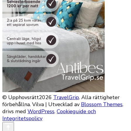
© Upphovsrätt2026
TravelGrip
. Alla rättigheter
förbehållna.
Vilva | Utvecklad av
Blossom Themes
.
drivs med
WordPress
.
Cookieguide och
Integritetspolicy