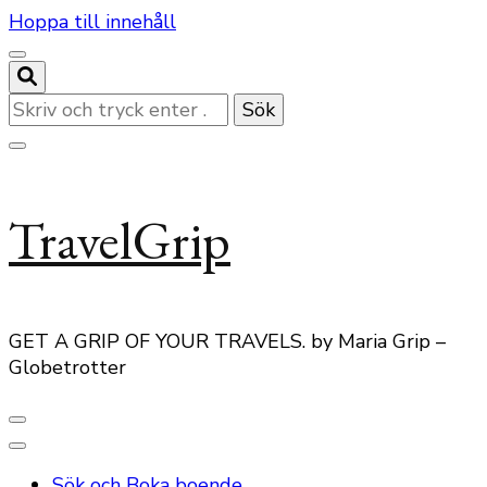
Hoppa till innehåll
Letar
du
efter
något?
TravelGrip
GET A GRIP OF YOUR TRAVELS. by Maria Grip –
Globetrotter
Sök och Boka boende