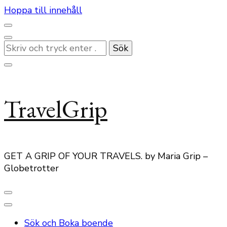
Hoppa till innehåll
Letar
du
efter
något?
TravelGrip
GET A GRIP OF YOUR TRAVELS. by Maria Grip –
Globetrotter
Sök och Boka boende