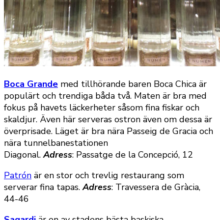
Boca Grande
med tillhörande baren Boca Chica är
populärt och trendiga båda två. Maten är bra med
fokus på havets läckerheter såsom fina fiskar och
skaldjur. Även här serveras ostron även om dessa är
överprisade. Läget är bra nära Passeig de Gracia och
nära tunnelbanestationen
Diagonal.
Adress
: Passatge de la Concepció, 12
Patrón
är en stor och trevlig restaurang som
serverar fina tapas.
Adress
: Travessera de Gràcia,
44-46
Sagardi
är en av stadens bästa baskiska