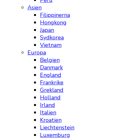
Peru
Asien
Filippinerna
Hongkong
Japan
Sydkorea
Vietnam
Europa
Belgien
Danmark
England
Frankrike
Grekland
Holland
Irland
Italien
Kroatien
Liechtenstein
Luxemburg