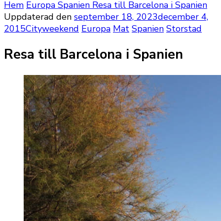
Hem
Europa
Spanien
Resa till Barcelona i Spanien
Uppdaterad den
september 18, 2023
december 4,
2015
Cityweekend
Europa
Mat
Spanien
Storstad
Resa till Barcelona i Spanien