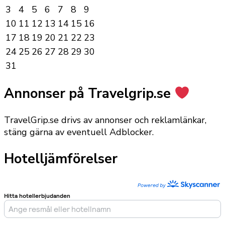
3
4
5
6
7
8
9
10
11
12
13
14
15
16
17
18
19
20
21
22
23
24
25
26
27
28
29
30
31
Annonser på Travelgrip.se
TravelGrip.se drivs av annonser och reklamlänkar,
stäng gärna av eventuell Adblocker.
Hotelljämförelser