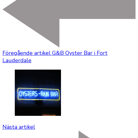
Föregående artikel
G&B Oyster Bar i Fort
Lauderdale
Nästa artikel