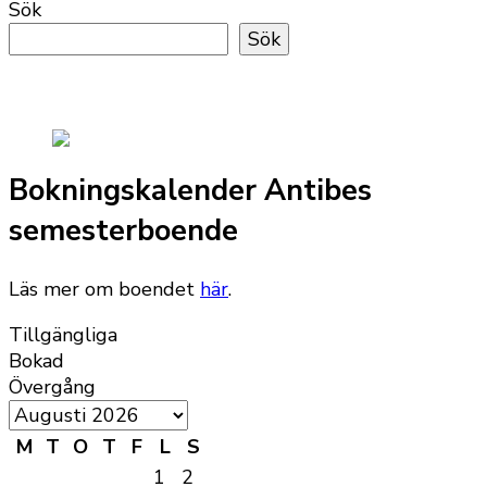
Sök
Sök
Bokningskalender Antibes
semesterboende
Läs mer om boendet
här
.
Tillgängliga
Bokad
Övergång
M
T
O
T
F
L
S
1
2