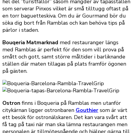
hel del ”turistfällor” såsom mängder av tapasställen
som serverar Pinxos vilket är små tilltugg oftast på
en torr baguetteskiva. Om du är Gourmand bör du
söka dig bort från Ramblas och kan behöva tips på
pärlor i staden.
Bouqeria Matmarknad
med restauranger längs
med Ramblas är perfekt för den som vill prova på
smått och gott, samt större måltider i barliknande
ställen där maten tillagas på plats framför ögonen
på gästen.
Ostron
finns i Boqueria på Ramblas men utanför
citykärnan ligger ostronbaren
Gouthier
som är värt
ett besök för ostronälskaren. Det kan vara svårt att
få tag på taxi när man ska lämna restaurangen men
personalen är tillmötesgående och hjälper gärna till