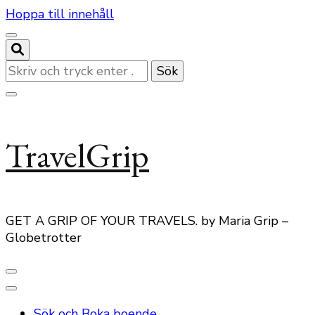
Hoppa till innehåll
Letar
du
efter
något?
TravelGrip
GET A GRIP OF YOUR TRAVELS. by Maria Grip –
Globetrotter
Sök och Boka boende