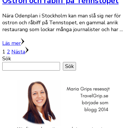
Ostron och råbiff på Tennstopet
Nära Odenplan i Stockholm kan man slå sig ner för
ostron och råbiff på Tennstopet, en gammal anrik
restaurang som lockar många journalister och har …
Läs mer
Sidnumrering
Sida
Sida
1
2
Nästa
Sök
för
Sök
inlägg