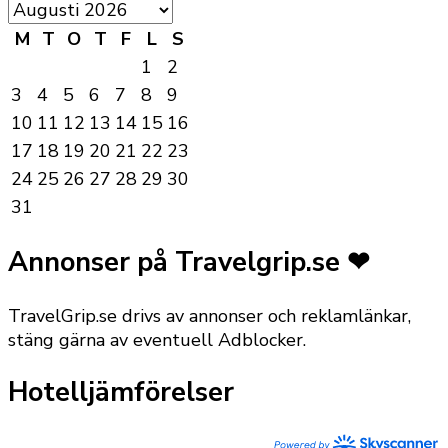
M
T
O
T
F
L
S
1
2
3
4
5
6
7
8
9
10
11
12
13
14
15
16
17
18
19
20
21
22
23
24
25
26
27
28
29
30
31
Annonser på Travelgrip.se ❤
TravelGrip.se drivs av annonser och reklamlänkar,
stäng gärna av eventuell Adblocker.
Hotelljämförelser