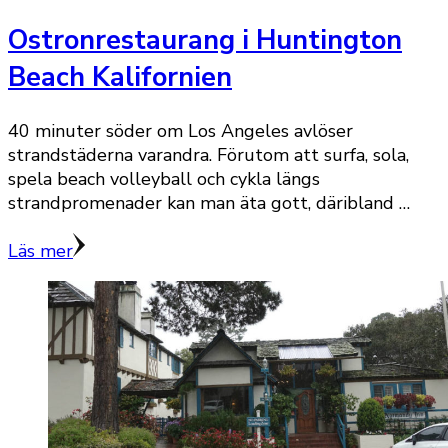
Ostronrestaurang i Huntington
Beach Kalifornien
40 minuter söder om Los Angeles avlöser
strandstäderna varandra. Förutom att surfa, sola,
spela beach volleyball och cykla längs
strandpromenader kan man äta gott, däribland …
Läs mer