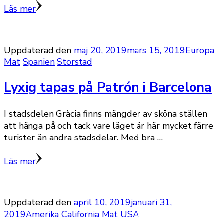
Läs mer
Uppdaterad den
maj 20, 2019
mars 15, 2019
Europa
Mat
Spanien
Storstad
Lyxig tapas på Patrón i Barcelona
I stadsdelen Gràcia finns mängder av sköna ställen
att hänga på och tack vare läget är här mycket färre
turister än andra stadsdelar. Med bra …
Läs mer
Uppdaterad den
april 10, 2019
januari 31,
2019
Amerika
California
Mat
USA