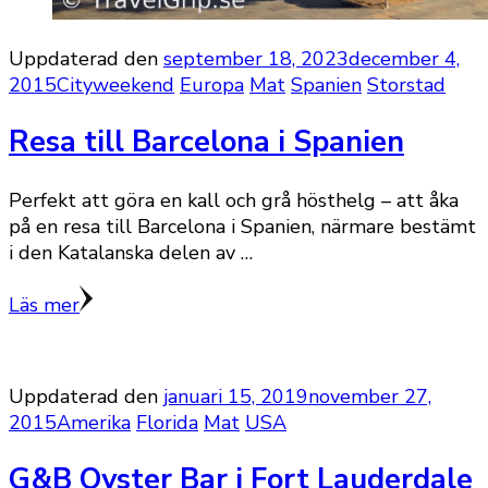
Uppdaterad den
september 18, 2023
december 4,
2015
Cityweekend
Europa
Mat
Spanien
Storstad
Resa till Barcelona i Spanien
Perfekt att göra en kall och grå hösthelg – att åka
på en resa till Barcelona i Spanien, närmare bestämt
i den Katalanska delen av …
Läs mer
Uppdaterad den
januari 15, 2019
november 27,
2015
Amerika
Florida
Mat
USA
G&B Oyster Bar i Fort Lauderdale