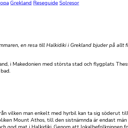
ropa
Grekland
Reseguide
Solresor
mmaren, en resa till Halkidiki i Grekland bjuder på allt 
land, i Makedonien med största stad och flygplats Thessa
 bad.
från vilken man enkelt med hyrbil kan ta sig söderut till
bli­­ken Mount Athos, till den sistnämnda är endast mä
och god mat i Halkidiki. Genom att lokalbefolkningen for