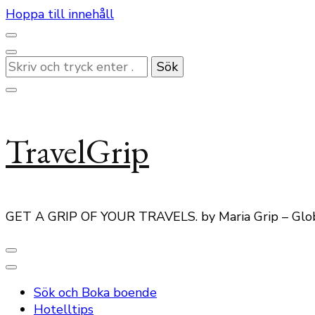
Hoppa till innehåll
Letar
du
efter
något?
TravelGrip
GET A GRIP OF YOUR TRAVELS. by Maria Grip – Glo
Sök och Boka boende
Hotelltips