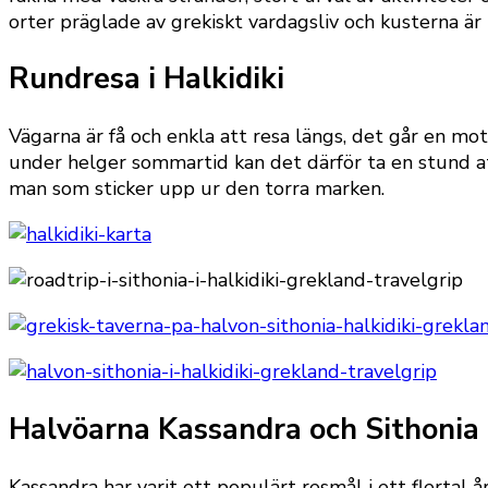
orter präglade av grekiskt vardagsliv och kusterna är
Rundresa i Halkidiki
Vägarna är få och enkla att resa längs, det går en mot
under helger sommartid kan det därför ta en stund att
man som sticker upp ur den torra marken.
Halvöarna Kassandra och Sithonia
Kassandra har varit ett populärt resmål i ett flertal