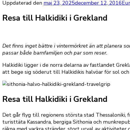
Uppdaterad den
maj 23, 2025
december 12, 2016
Eu
Resa till Halkidiki i Grekland
Det finns inget bättre i vintermörkret än att planera so
passar både barnfamiljen och par som reser.
Halkidiki ligger i de norra delarna av fastlandet Grek
att bege sig söderut till Halkidikis halvöar för sol och
Resa till Halkidiki i Grekland
Det går flyg till regionens största stad Thessaloniki, 
turisttäta Kassandra, bergiga Sithonia och munk­repu
räkna med vackra stränder, stort urval av aktiviteter 