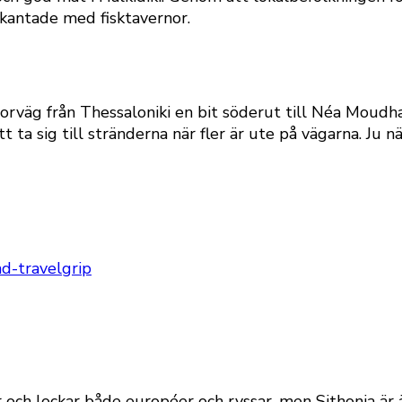
 kantade med fisktavernor.
orväg från Thessaloniki en bit söderut till
Néa Moudh
 ta sig till stränderna när fler är ute på vägarna. Ju
 år och lockar både européer och ryssar, men Sithonia ä