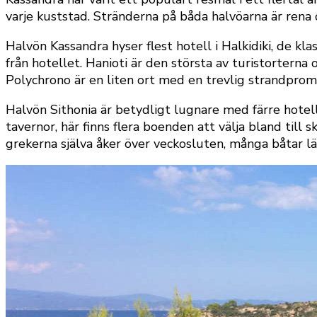
varje kuststad. Stränderna på båda halvöarna är rena 
Halvön Kassandra hyser flest hotell i Halkidiki, de k
från hotellet. Hanioti är den största av turistorterna
Polychrono är en liten ort med en trevlig strandprome
Halvön Sithonia är betydligt lugnare med färre hotel
tavernor, här finns flera boenden att välja bland till 
grekerna själva åker över veckosluten, många båtar läge