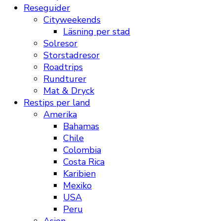
Reseguider
Cityweekends
Läsning per stad
Solresor
Storstadresor
Roadtrips
Rundturer
Mat & Dryck
Restips per land
Amerika
Bahamas
Chile
Colombia
Costa Rica
Karibien
Mexiko
USA
Peru