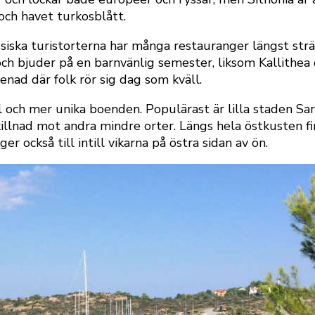
och havet turkosblått.
lassiska turistorterna har många restauranger längst 
 och bjuder på en barnvänlig semester, liksom Kallithea
nad där folk rör sig dag som kväll.
l och mer unika boenden. Populärast är lilla staden S
skillnad mot andra mindre orter. Längs hela östkusten fin
r också till intill vikarna på östra sidan av ön.