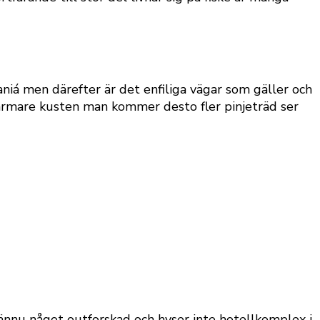
aniá
men därefter är det enfiliga vägar som gäller och
 närmare kusten man kommer desto fler pinjeträd ser
r ännu något outforskad och hyser inte hotellkomplex i