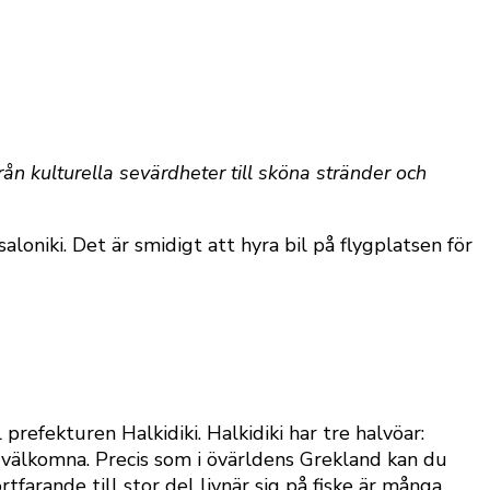
från kulturella sevärdheter till sköna stränder och
loniki. Det är smidigt att hyra bil på flygplatsen för
 prefekturen Halkidiki. Halkidiki har tre halvöar:
n välkomna. Precis som i övärldens Grekland kan du
tfarande till stor del livnär sig på fiske är många