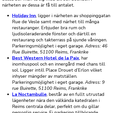
närheten av dessa är få till antalet.
Holiday Inn
, ligger i närheten av shoppinggatan
Rue de Vesle samt med närhet till många
restauranger. Erbjuder bra rum och
ljudisoleraderande fönster och därtill en
restaurang och takterrass på sjunde våningen.
Parkeringsmöjlighet i eget garage.
Adress: 46
Rue Buirette, 51100 Reims, Frankrike
Best Western Hotel de la Paix
, har
inomhuspool och en innergård med chans till
sol. Ligger intill Place Drouet d’Erlon vilket
inhyser mängder av matställen.
Parkeringsmöjlighet i eget garage.
Adress: 9
rue Buirette, 51100 Reims, Frankrike
La Noctambulle
, består av en fullt utrustad
lägenheter nära den välkända katedralen i
Reims centrala delar, perfekt om du gillar
personlig service. Ej parkering tillhörande