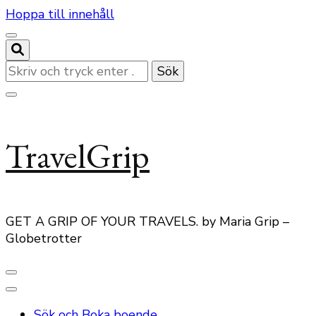
Hoppa till innehåll
Letar
du
efter
något?
TravelGrip
GET A GRIP OF YOUR TRAVELS. by Maria Grip –
Globetrotter
Sök och Boka boende