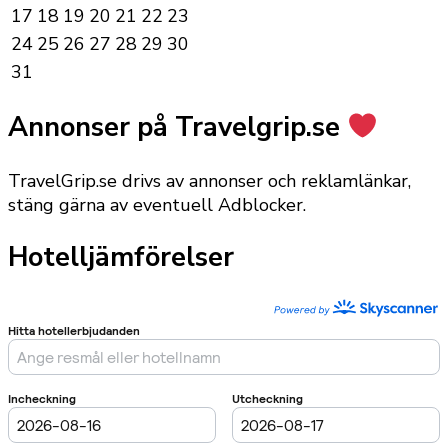
17
18
19
20
21
22
23
24
25
26
27
28
29
30
31
Annonser på Travelgrip.se
TravelGrip.se drivs av annonser och reklamlänkar,
stäng gärna av eventuell Adblocker.
Hotelljämförelser