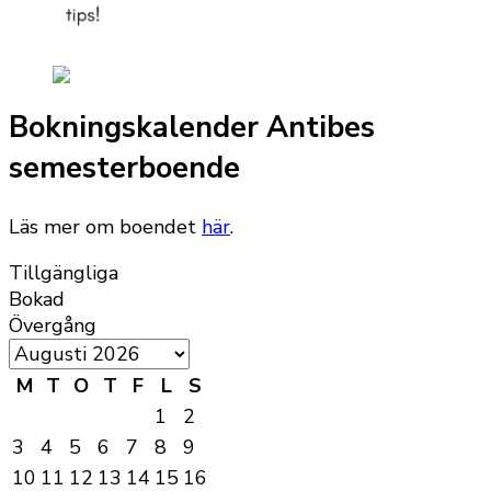
Bokningskalender Antibes
semesterboende
Läs mer om boendet
här
.
Tillgängliga
Bokad
Övergång
M
T
O
T
F
L
S
1
2
3
4
5
6
7
8
9
10
11
12
13
14
15
16