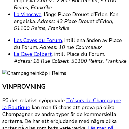
engelska.
Adress: 2 Rue Rockefeller, 51100
Reims, Frankrike
La Vinocave
, längs Place Drouet d’Erlon. Kan
engelska.
Adress: 43 Place Drouet d’Erlon,
51100 Reims, Frankrike
Les Caves du Forum
, intill ena änden av Place
du Forum.
Adress: 10 rue Courmeaux
La Cave Colbert
, intill Place du Forum.
Adress: 18 Rue Colbert, 51100 Reims, Frankrike
VINPROVNING
På det relativt nyöppnade
Trésors de Champagne
la Boutique
kan man få chans att prova på olika
Champagner, av andra typer är de kommersiella
sorterna. De har ett erbjudande med några olika
sorter på glas som byts varje vecka.
Läs mer på