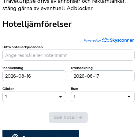
TravelGrip.se drivs av annonser och reklamlänkar,
stäng gärna av eventuell Adblocker.
Hotelljämförelser