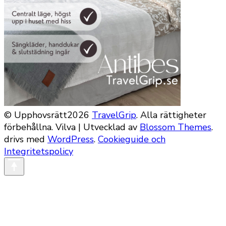
© Upphovsrätt2026
TravelGrip
. Alla rättigheter
förbehållna.
Vilva | Utvecklad av
Blossom Themes
.
drivs med
WordPress
.
Cookieguide och
Integritetspolicy