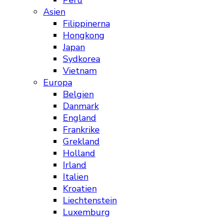
Peru
Asien
Filippinerna
Hongkong
Japan
Sydkorea
Vietnam
Europa
Belgien
Danmark
England
Frankrike
Grekland
Holland
Irland
Italien
Kroatien
Liechtenstein
Luxemburg