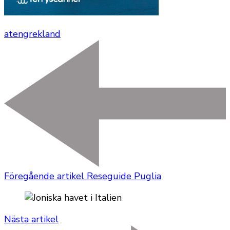
aten
grekland
Föregående artikel
Reseguide Puglia
Nästa artikel