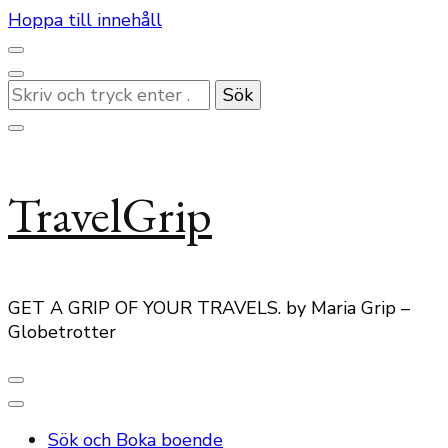
Hoppa till innehåll
Letar
du
efter
något?
TravelGrip
GET A GRIP OF YOUR TRAVELS. by Maria Grip –
Globetrotter
Sök och Boka boende