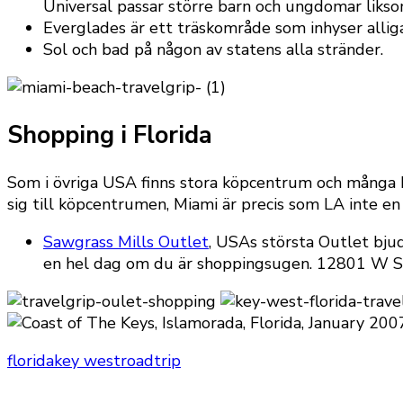
Universal passar större barn och ungdomar likso
Everglades är ett träskområde som inhyser alliga
Sol och bad på någon av statens alla stränder.
Shopping i Florida
Som i övriga USA finns stora köpcentrum och många but
sig till köpcentrumen, Miami är precis som LA inte e
Sawgrass Mills Outlet
, USAs största Outlet bjud
en hel dag om du är shoppingsugen. 12801 W Sun
florida
key west
roadtrip