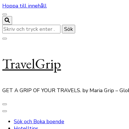
Hoppa till innehåll
Letar
du
efter
något?
TravelGrip
GET A GRIP OF YOUR TRAVELS. by Maria Grip – Glo
Sök och Boka boende
Hotelltips