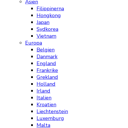
Asien
Filippinerna
Hongkong
Japan
Sydkorea
Vietnam
Europa
Belgien
Danmark
England
Frankrike
Grekland
Holland
Irland
Italien
Kroatien
Liechtenstein
Luxemburg
Malta