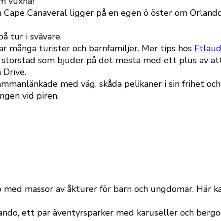
om vuxna!
 Cape Canaveral ligger på en egen ö öster om Orlando
å tur i svävare.
kar många turister och barnfamiljer. Mer tips hos
Ftlaud
 storstad som bjuder på det mesta med ett plus av att 
 Drive.
sammanlänkade med väg, skåda pelikaner i sin frihet oc
gen vid piren.
ndo med massor av åkturer för barn och ungdomar. Här 
rlando, ett par äventyrsparker med karuseller och berg