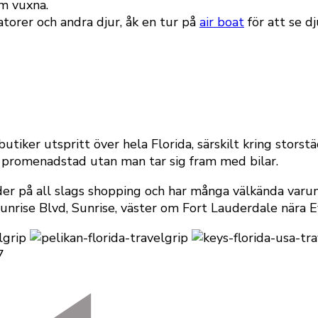
m vuxna.
torer och andra djur, åk en tur på
air boat
för att se dj
iker utspritt över hela Florida, särskilt kring storst
n promenadstad utan man tar sig fram med bilar.
er på all slags shopping och har många välkända varumä
rise Blvd, Sunrise, väster om Fort Lauderdale nära E