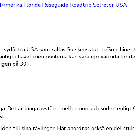
4
Amerika
Florida
Reseguide
Roadtrip
Solresor
USA
n i sydöstra USA som kallas Solskensstaten (Sunshine s
änligt i havet men poolerna kan vara uppvärmda för d
ligen på 30+.
äga. Det är långa avstånd mellan norr och söder, enligt
a.
den till sina tävlingar. Här anordnas också en del cruis