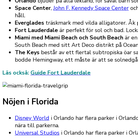
Orlando
bjuder på alla lekland, för såväl barn s
Space Center
,
John F. Kennedy Space Center
och
håll.
Everglades
träskmark med vilda alligatorer. Åk p
Fort Lauderdale
är perfekt för sol och bad. Loc
Miami med Miami Beach och South Beach
är en
South Beach med sitt Art Deco distrikt på Ocean
The Keys
består av ett flertal subtropiska öar 
bodde Hemingway, ett måste är att se solnedgån
Läs också:
Guide Fort Lauderdale
Nöjen i Florida
Disney World
i Orlando har flera parker i Orla
nära till parkerna.
Universal Studios
i Orlando har flera parker i O