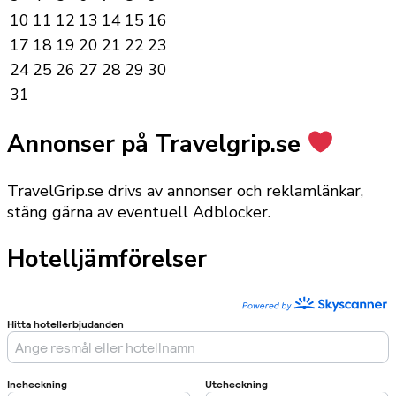
10
11
12
13
14
15
16
17
18
19
20
21
22
23
24
25
26
27
28
29
30
31
Annonser på Travelgrip.se
TravelGrip.se drivs av annonser och reklamlänkar,
stäng gärna av eventuell Adblocker.
Hotelljämförelser