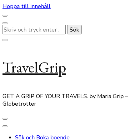
Hoppa till innehåll
Letar
du
efter
något?
TravelGrip
GET A GRIP OF YOUR TRAVELS. by Maria Grip –
Globetrotter
Sök och Boka boende