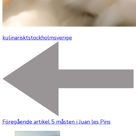
kulinariskt
stockholm
sverige
Föregående artikel
5 måsten i Juan les Pins