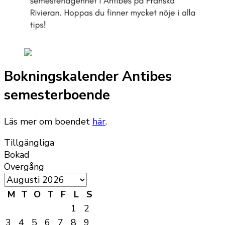
Bokningskalender Antibes
semesterboende
Läs mer om boendet
här
.
Tillgängliga
Bokad
Övergång
M
T
O
T
F
L
S
1
2
3
4
5
6
7
8
9