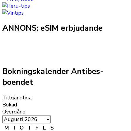
ANNONS: eSIM erbjudande
Bokningskalender Antibes-
boendet
Tillgängliga
Bokad
Övergång
M
T
O
T
F
L
S