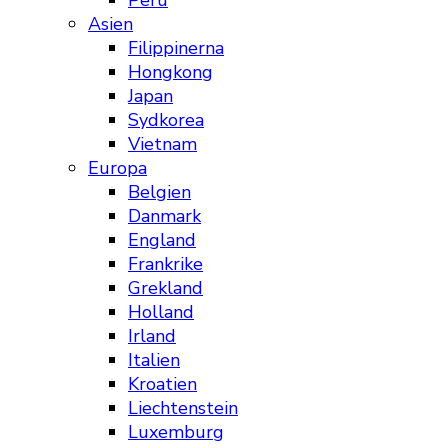
Peru
Asien
Filippinerna
Hongkong
Japan
Sydkorea
Vietnam
Europa
Belgien
Danmark
England
Frankrike
Grekland
Holland
Irland
Italien
Kroatien
Liechtenstein
Luxemburg