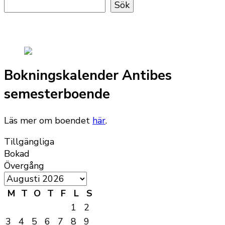
Sök
Bokningskalender Antibes
semesterboende
Läs mer om boendet
här
.
Tillgängliga
Bokad
Övergång
M
T
O
T
F
L
S
1
2
3
4
5
6
7
8
9