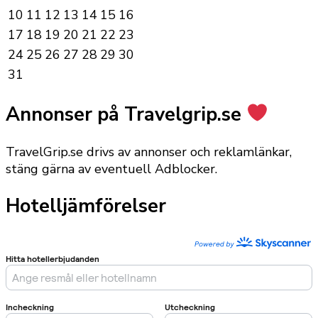
10
11
12
13
14
15
16
17
18
19
20
21
22
23
24
25
26
27
28
29
30
31
Annonser på Travelgrip.se
TravelGrip.se drivs av annonser och reklamlänkar,
stäng gärna av eventuell Adblocker.
Hotelljämförelser