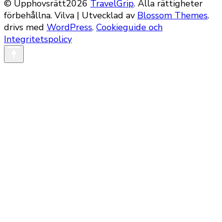
© Upphovsrätt2026
TravelGrip
. Alla rättigheter
förbehållna.
Vilva | Utvecklad av
Blossom Themes
.
drivs med
WordPress
.
Cookieguide och
Integritetspolicy