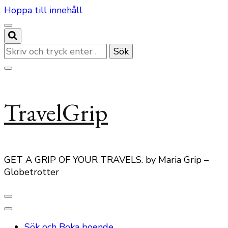
Hoppa till innehåll
Letar
du
efter
något?
TravelGrip
GET A GRIP OF YOUR TRAVELS. by Maria Grip –
Globetrotter
Sök och Boka boende